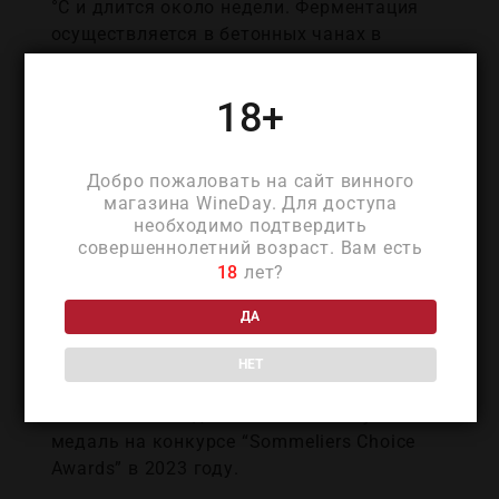
°C и длится около недели. Ферментация
осуществляется в бетонных чанах в
течение 7 дней при температуре 26 °C с
использованием отборных диких
18+
дрожжей. Пост-мацерация занимает 20
дней. Естественное яблочно-молочное
брожение протекает в бетонных чанах.
Добро пожаловать на сайт винного
Выдерживается вино в бочках из
магазина WineDay. Для доступа
французского дуба (1/3 — новые бочки,
необходимо подтвердить
совершеннолетний возраст. Вам есть
1/3 — второго наполнения и 1/3 —
18
лет?
третьего) на протяжении 12 месяцев.
После бутилирования вино дозревает в
ДА
течение 6 месяцев в подвалах винодельни
перед реализацией.
НЕТ
Винтаж 2020 года завоевал золотую
медаль на конкурсе “Sommeliers Choice
Awards” в 2023 году.