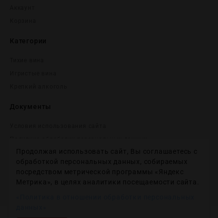
Аккаунт
Корзина
Категории
Тихие вина
Игристые вина
Крепĸий алĸоголь
Документы
Условия использования сайта
Политика обработки персональных данных
Продолжая использовать сайт, Вы соглашаетесь с
Согласие на получение рекламных и информационных
сообщений
обработкой персональных данных, собираемых
посредством метрической программы «Яндекс
Политика использования файлов cookie
Метрика», в целях аналитики посещаемости сайта.
Настройки файлов cookie
«Политика в отношении обработки персональных
данных»