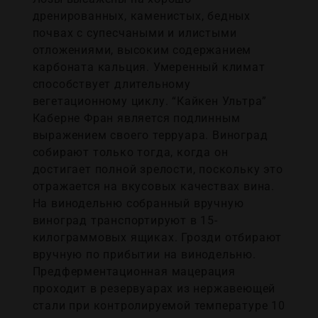
дренированных, каменистых, бедных
почвах с супесчаными и илистыми
отложениями, высоким содержанием
карбоната кальция. Умеренный климат
способствует длительному
вегетационному циклу. “Кайкен Ультра”
Каберне Фран является подлинным
выражением своего терруара. Виноград
собирают только тогда, когда он
достигает полной зрелости, поскольку это
отражается на вкусовых качествах вина.
На винодельню собранный вручную
виноград транспортируют в 15-
килограммовых ящиках. Грозди отбирают
вручную по прибытии на винодельню.
Предферментационная мацерация
проходит в резервуарах из нержавеющей
стали при контролируемой температуре 10