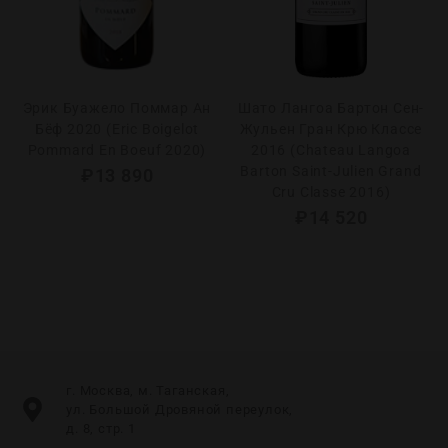
Эрик Буажело Поммар Ан
Шато Лангоа Бартон Сен-
Бёф 2020 (Eric Boigelot
Жульен Гран Крю Классе
Pommard En Boeuf 2020)
2016 (Chateau Langoa
Barton Saint-Julien Grand
₽
13 890
Cru Classe 2016)
₽
14 520
г. Москва, м. Таганская,
ул. Большой Дровяной переулок,
д. 8, стр. 1