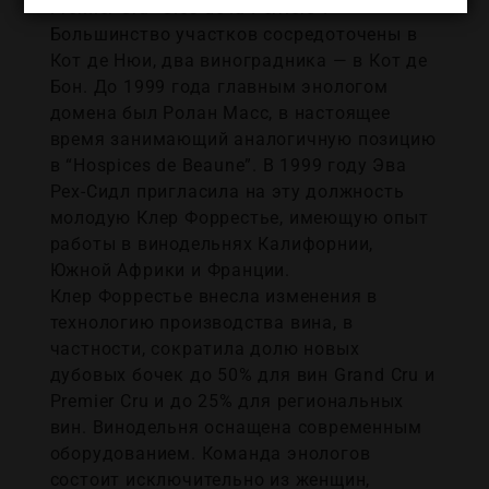
Premier Cru “Clos de la Perriere”.
Большинство участков сосредоточены в
Кот де Нюи, два виноградника — в Кот де
Бон. До 1999 года главным энологом
домена был Ролан Масс, в настоящее
время занимающий аналогичную позицию
в “Hospices de Beaune”. В 1999 году Эва
Рех-Сидл пригласила на эту должность
молодую Клер Форрестье, имеющую опыт
работы в винодельнях Калифорнии,
Южной Африки и Франции.
Клер Форрестье внесла изменения в
технологию производства вина, в
частности, сократила долю новых
дубовых бочек до 50% для вин Grand Cru и
Premier Cru и до 25% для региональных
вин. Винодельня оснащена современным
оборудованием. Команда энологов
состоит исключительно из женщин,