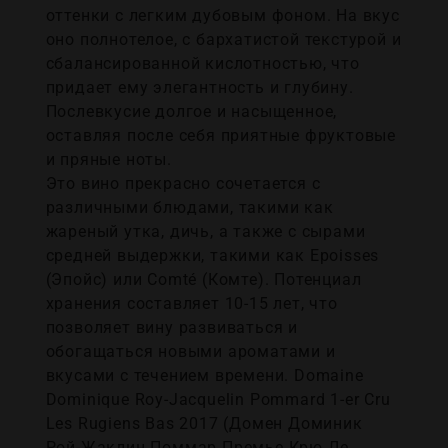
оттенки с легким дубовым фоном. На вкус
оно полнотелое, с бархатистой текстурой и
сбалансированной кислотностью, что
придает ему элегантность и глубину.
Послевкусие долгое и насыщенное,
оставляя после себя приятные фруктовые
и пряные ноты.
Это вино прекрасно сочетается с
различными блюдами, такими как
жареный утка, дичь, а также с сырами
средней выдержки, такими как Epoisses
(Эпойс) или Comté (Комте). Потенциал
хранения составляет 10-15 лет, что
позволяет вину развиваться и
обогащаться новыми ароматами и
вкусами с течением времени. Domaine
Dominique Roy-Jacquelin Pommard 1-er Cru
Les Rugiens Bas 2017 (Домен Доминик
Рой-Жаклин Поммар Премье Крю Ле