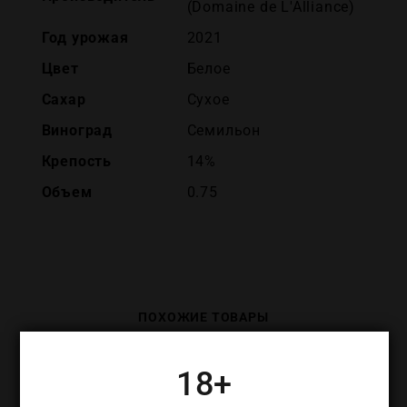
(Domaine de L'Alliance)
Год урожая
2021
Цвет
Белое
Сахар
Сухое
Виноград
Семильон
Крепость
14%
Объем
0.75
ПОХОЖИЕ ТОВАРЫ
18+