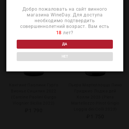
Добро пожаловать на сайт винного
магазина WineDay. Для доступа
необходимо подтвердить
совершеннолетний возраст. Вам есть
18
лет?
ДА
НЕТ
Кантине Паолини Гурго
Пьера Мартеллоццо Пино
Вионье Сицилия 2022
Гриджио Лоджа дей
(Cantine Paolini Gurgo
Колли 2023 (Piera
Viognier Sicilia 2022)
Martellozzo Pinot Grigio
Loggia dei Colli 2023)
₽
1 790
₽
1 750