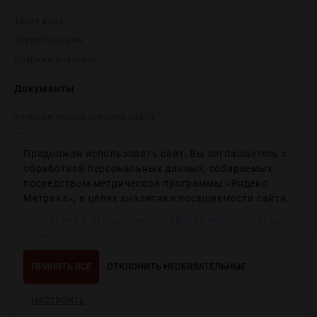
Тихие вина
Игристые вина
Крепĸий алĸоголь
Документы
Условия использования сайта
Политика обработки персональных данных
Продолжая использовать сайт, Вы соглашаетесь с
Согласие на получение рекламных и информационных
сообщений
обработкой персональных данных, собираемых
посредством метрической программы «Яндекс
Политика использования файлов cookie
Метрика», в целях аналитики посещаемости сайта.
Настройки файлов cookie
«Политика в отношении обработки персональных
данных»
Copyright © 2012-2024
Wineday
. All Right Reserved.
ПРИНЯТЬ ВСЕ
ОТКЛОНИТЬ НЕОБЯЗАТЕЛЬНЫЕ
НАСТРОИТЬ