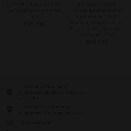
Дартигалон Ор д’Аж в п/у
Домен д’Эсперанс
(Dartigalongue Hors D’Age
Сокровища д’Артаньяна
in g/b)
Ба-Арманьяк 1974
(Domaine d’Esperance Les
₽
15 710
Tresors de d’Artagnan Bas-
Armagnac 1974)
₽
26 250
г. Москва, м. Таганская,
ул. Большой Дровяной переулок,
д. 8, стр. 1
г. Москва, м. Спортивная,
ул. Большая Пироговская, д. 35
info@wineday.ru