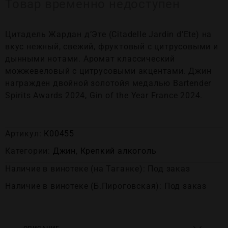
Товар временно недоступен
Цитадель Жардан д’Эте (Citadelle Jardin d’Ete) на
вкус нежный, свежий, фруктовый с цитрусовыми и
дынными нотами. Аромат классический
можжевеловый с цитрусовыми акцентами. Джин
награжден двойной золотойя медалью Bartender
Spirits Awards 2024, Gin of the Year France 2024.
Артикул:
К00455
Категории:
Джин
,
Крепĸий алĸоголь
Наличие в винотеке (на Таганке): Под заказ
Наличие в винотеке (Б.Пироговская): Под заказ