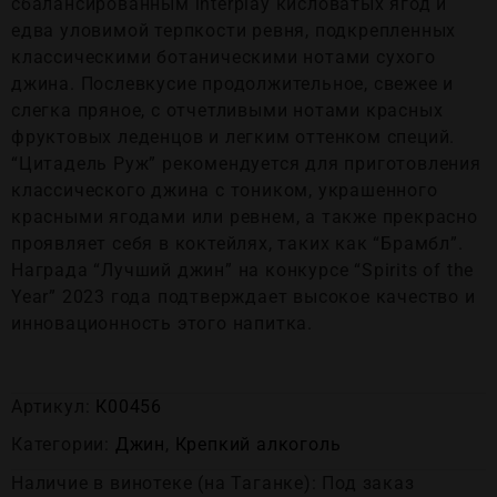
сбалансированным interplay кисловатых ягод и
едва уловимой терпкости ревня, подкрепленных
классическими ботаническими нотами сухого
джина. Послевкусие продолжительное, свежее и
слегка пряное, с отчетливыми нотами красных
фруктовых леденцов и легким оттенком специй.
“Цитадель Руж” рекомендуется для приготовления
классического джина с тоником, украшенного
красными ягодами или ревнем, а также прекрасно
проявляет себя в коктейлях, таких как “Брамбл”.
Награда “Лучший джин” на конкурсе “Spirits of the
Year” 2023 года подтверждает высокое качество и
инновационность этого напитка.
Артикул:
К00456
Категории:
Джин
,
Крепĸий алĸоголь
Наличие в винотеке (на Таганке): Под заказ