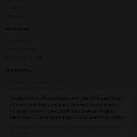
Аккаунт
Корзина
Категории
Тихие вина
Игристые вина
Крепĸий алĸоголь
Документы
Условия использования сайта
Политика обработки персональных данных
Продолжая использовать сайт, Вы соглашаетесь с
Согласие на получение рекламных и информационных
сообщений
обработкой персональных данных, собираемых
посредством метрической программы «Яндекс
Политика использования файлов cookie
Метрика», в целях аналитики посещаемости сайта.
Настройки файлов cookie
«Политика в отношении обработки персональных
данных»