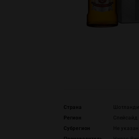
Страна
Шотландия
Регион
Спейсайд 
Субрегион
Не указан
Производитель
Чивас Риг