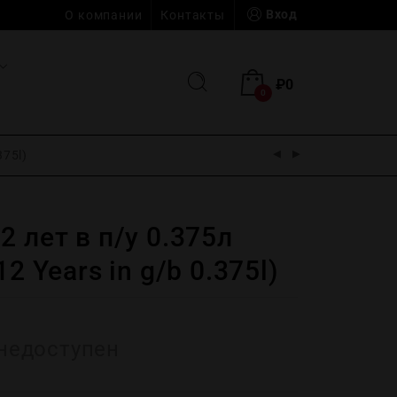
Вход
О компании
Контакты
₽
0
0
375l)
2 лет в п/у 0.375л
12 Years in g/b 0.375l)
недоступен