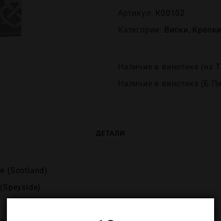
Артикул:
К00102
Категории:
Виски
,
Крепĸи
Наличие в винотеке (на Т
Наличие в винотеке (Б.П
ДЕТАЛИ
 (Scotland)
(Speyside)
ал (Chivas Regal)