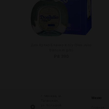
мл (J&B Rare
Дон Хулио Бланко в п/у (Don Julio
Blanco in g/b)
₽
8 390
г. Москва, м.
Меню
Таганская,
ул. Большой
Главная