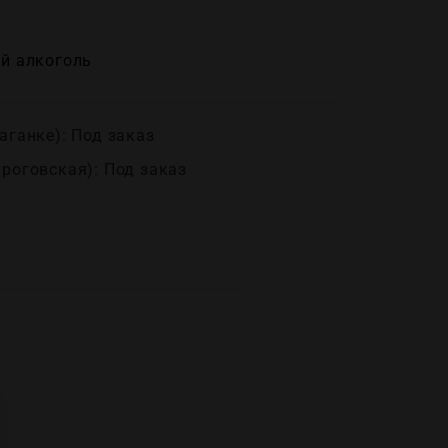
й алĸоголь
аганке): Под заказ
ироговская): Под заказ