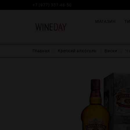
+7 (977) 337-48-50
МАГАЗИН
Т
Главная
Крепĸий алĸоголь
Виски
Чи