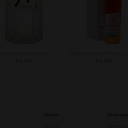
Джин Року (Gin Roku)
Тиффон ВС в п/у (Tiffon V.S. i
₽
4 490
₽
4 500
Личное
Категори
Магазин
Тихие вина