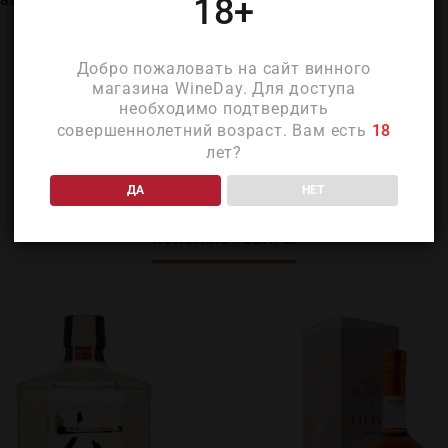
18+
Добро пожаловать на сайт винного
магазина WineDay. Для доступа
необходимо подтвердить
совершеннолетний возраст. Вам есть
18
лет?
ДА
НЕТ
ПОХОЖИЕ ТОВАРЫ