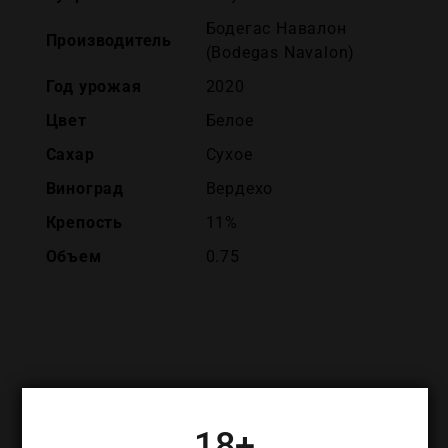
Бодегас Навалон
Производитель
(Bodegas Navalon)
Год урожая
2020
Цвет
Белое
Сахар
Сухое
Виноград
Вердехо
Крепость
11%
Объем
0.75
ПОХОЖИЕ ТОВАРЫ
18+