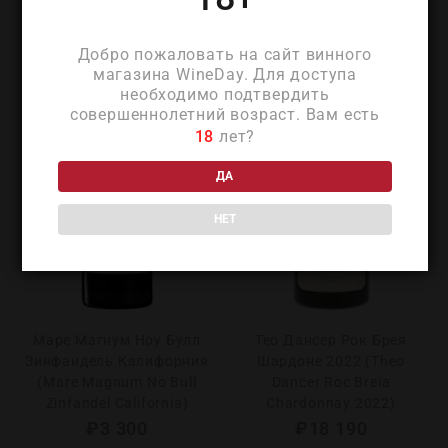
Добро пожаловать на сайт винного
магазина WineDay. Для доступа
необходимо подтвердить
совершеннолетний возраст. Вам есть
18
лет?
ДА
НЕТ
Маре Магнум Ноу Булл
Тео Дансер Рок Брея
Зинфандель Калифорния
Шардоне 2022 (Theo
(Mare Magnum No Bull
Dancer Roc Breia
Zinfandel California)
Chardonnay 2022)
₽
3 300
₽
18 190