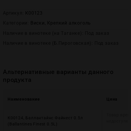
Артикул:
К00123
Категории:
Виски
,
Крепĸий алĸоголь
Наличие в винотеке (на Таганке): Под заказ
Наличие в винотеке (Б.Пироговская): Под заказ
Альтернативные варианты данного
продукта
Наименование
Цена
Товар врем
К00124, Баллантайнс Файнест 0.5л
недоступен
(Ballantines Finest 0.5L)