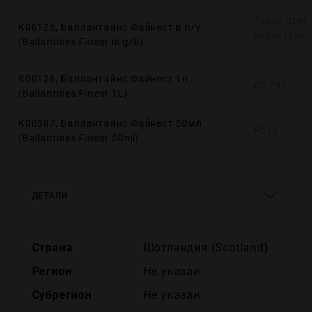
Товар врем
К00125, Баллантайнс Файнест в п/у
недоступен
(Ballantines Finest in g/b)
К00126, Баллантайнс Файнест 1л
₽
2 790
(Ballantines Finest 1L)
К00387, Баллантайнс Файнест 50мл
₽
510
(Ballantines Finest 50ml)
ДЕТАЛИ
Страна
Шотландия (Scotland)
Регион
Не указан
Субрегион
Не указан