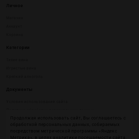
Личное
Магазин
Аккаунт
Корзина
Категории
Тихие вина
Игристые вина
Крепĸий алĸоголь
Документы
Условия использования сайта
Политика обработки персональных данных
Продолжая использовать сайт, Вы соглашаетесь с
Согласие на получение рекламных и информационных
сообщений
обработкой персональных данных, собираемых
посредством метрической программы «Яндекс
Политика использования файлов cookie
Метрика», в целях аналитики посещаемости сайта.