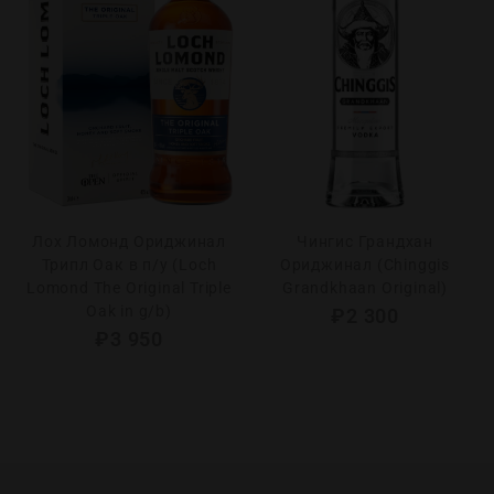
Лох Ломонд Ориджинал
Чингис Грандхан
Трипл Оак в п/у (Loch
Ориджинал (Chinggis
Lomond The Original Triple
Grandkhaan Original)
Oak in g/b)
₽
2 300
₽
3 950