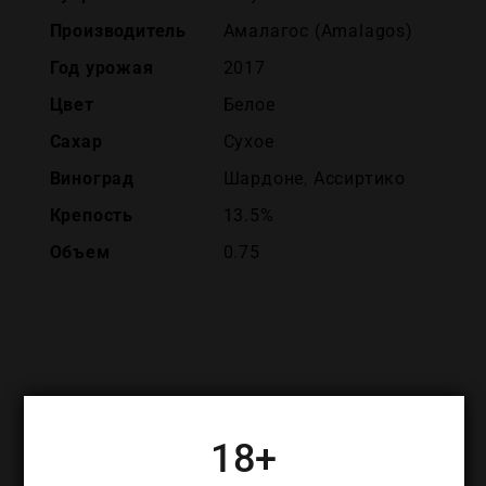
Производитель
Амалагос (Amalagos)
Год урожая
2017
Цвет
Белое
Сахар
Сухое
Виноград
Шардоне
,
Ассиртико
Крепость
13.5%
Объем
0.75
ПОХОЖИЕ ТОВАРЫ
18+