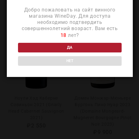
Добро пожаловать на сайт винного
магазина WineDay. Для доступа
необходимо подтвердить
совершеннолетний возраст. Вам есть
18
лет?
ДА
НЕТ
Ноули Хэд Каберне
Домен Монжар-Мюньере
Совиньон 2021 (Gnarly
Бургонь Пино Нуар 2023
Head Cabernet Sauvignon
(Domaine Mongeard-
2021)
Mugneret Bourgogne Pinot
Noir 2023)
₽
2 550
₽
9 900