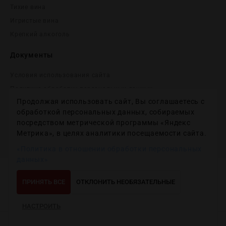
Тихие вина
Игристые вина
Крепĸий алĸоголь
Документы
Условия использования сайта
Политика обработки персональных данных
Продолжая использовать сайт, Вы соглашаетесь с
Согласие на получение рекламных и информационных
сообщений
обработкой персональных данных, собираемых
посредством метрической программы «Яндекс
Политика использования файлов cookie
Метрика», в целях аналитики посещаемости сайта.
Настройки файлов cookie
«Политика в отношении обработки персональных
данных»
Copyright © 2012-2024
Wineday
. All Right Reserved.
ПРИНЯТЬ ВСЕ
ОТКЛОНИТЬ НЕОБЯЗАТЕЛЬНЫЕ
НАСТРОИТЬ