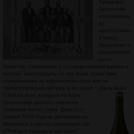
Западную
Австралию
отправились
62
арестованны
х члена
Ирландского
республикан
ского
братства, обвиненных в государственной измене и
мятеже. Шестнадцать из них были солдатами,
осужденными за недоносительство или не
препятствование мятежу, в их числе – Джон Бойл
О’Рейли, поэт, которы
й на всём
протяжении долгого тяжелого
плавания писал стихи. Девятого
января 1868 года их доставили во
Фримантл, а уже на следующий год
О’Рейли, с помощью местного