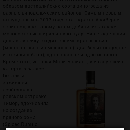
образом австралийские сорта винограда из
разных винодельческих районов. Самым первым,
выпущенным в 2012 году, стал красный каберне
совиньон, к которому затем добавились также
моносортовые шираз и пино нуар. На сегодняшний
день в линейку входят восемь красных вин
(моносортовые и смешанные), два белых (шардоне
и совиньон блан), одно розовое и одно игристое.
Кроме того, история Мэри Брайант, исчезнувшей с
каторги в заливе
Ботани и
зажившей
свободно на
райском островке
Тимор, вдохновила
на создание
пряного рома
(Spiced Rum) с