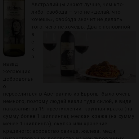
Австралийцы знают лучше, чем кто-
либо: свобода – это не «делай, что
хочешь», свобода значит не делать
того, чего не
хочешь. Два с половиной
в
е
к
а
назад
желающих
добровольн
о
переселиться в Австралию из Европы было очень
немного, поэтому людей везли туда силой, в виде
наказания за 19 преступлений: крупная кража (на
сумму более 1 шиллинга); мелкая кража (на сумму
менее 1 шиллинга); скупка или хранение
краденого; воровство свинца, железа, меди;
цыганствование; воровство из меблированных