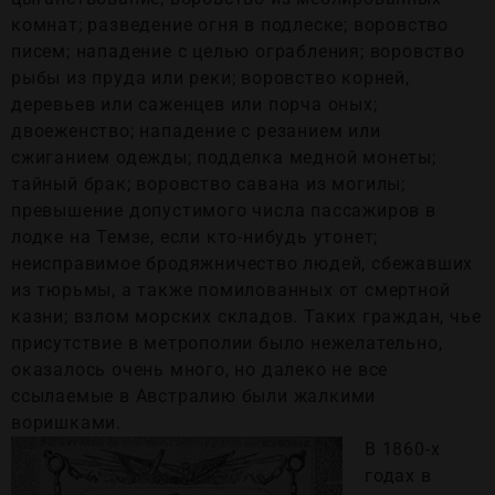
комнат; разведение огня в подлеске; воровство
писем; нападение с целью ограбления; воровство
рыбы из пруда или реки; воровство корней,
деревьев или саженцев или порча оных;
двоеженство; нападение с резанием или
сжиганием одежды; подделка медной монеты;
тайный брак; воровство савана из могилы;
превышение допустимого числа пассажиров в
лодке на Темзе, если кто-нибудь утонет;
неисправимое бродяжничество людей, сбежавших
из тюрьмы, а также помилованных от смертной
казни; взлом морских складов. Таких граждан, чье
присутствие в метрополии было нежелательно,
оказалось очень много, но далеко не все
ссылаемые в Австралию были жалкими
воришками.
В 1860-х
годах в