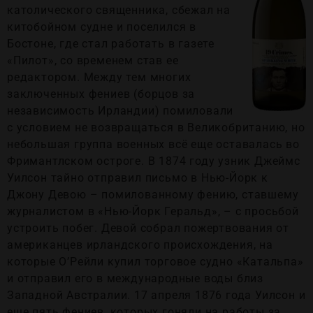
католического священника, сбежал на
китобойном судне и поселился в
Бостоне, где стал работать в газете
«Пилот», со временем став ее
редактором. Между тем многих
заключенных фениев (борцов за
независимость Ирландии) помиловали
с условием не возвращаться в Великобританию, но
небольшая группа военных всё еще оставалась во
Фримантлском остроге. В 1874 году узник Джеймс
Уилсон тайно отправил письмо в Нью-Йорк к
Джону Девою – помилованному фению, ставшему
журналистом в «Нью-Йорк Геральд», – с просьбой
устроить побег. Девой собрал пожертвования от
американцев ирландского происхождения, на
которые О’Рейли купил торговое судно «Катальпа»
и отправил его в международные воды близ
Западной Австралии. 17 апреля 1876 года Уилсон и
еще пять фениев, которых гоняли на работы за