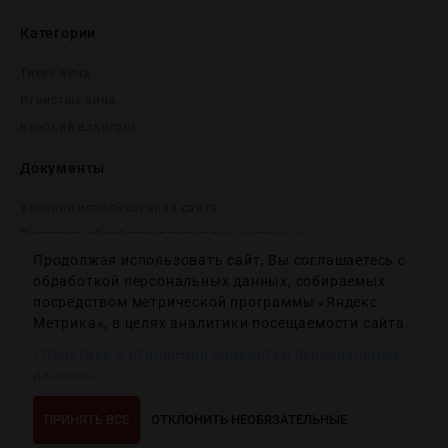
Категории
Тихие вина
Игристые вина
Крепĸий алĸоголь
Документы
Условия использования сайта
Политика обработки персональных данных
Продолжая использовать сайт, Вы соглашаетесь с
Согласие на получение рекламных и информационных
сообщений
обработкой персональных данных, собираемых
посредством метрической программы «Яндекс
Политика использования файлов cookie
Метрика», в целях аналитики посещаемости сайта.
Настройки файлов cookie
«Политика в отношении обработки персональных
данных»
Copyright © 2012-2024
Wineday
. All Right Reserved.
ПРИНЯТЬ ВСЕ
ОТКЛОНИТЬ НЕОБЯЗАТЕЛЬНЫЕ