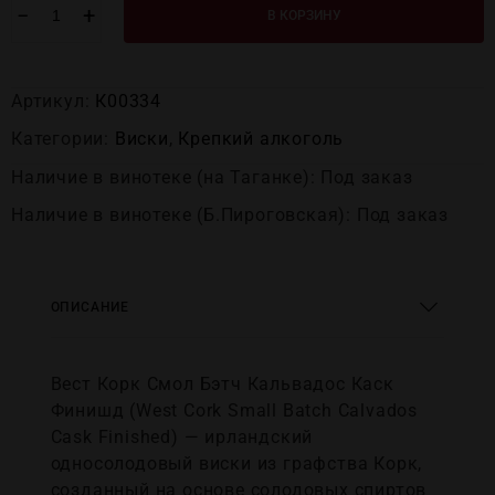
−
+
В КОРЗИНУ
Артикул:
К00334
Категории:
Виски
,
Крепĸий алĸоголь
Наличие в винотеке (на Таганке): Под заказ
Наличие в винотеке (Б.Пироговская): Под заказ
ОПИСАНИЕ
Вест Корк Смол Бэтч Кальвадос Каск
Финишд (West Cork Small Batch Calvados
Cask Finished) — ирландский
односолодовый виски из графства Корк,
созданный на основе солодовых спиртов