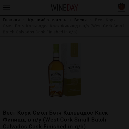
0
Главная
Крепĸий алĸоголь
Виски
Вест Корк
Смол Бэтч Кальвадос Каск Финишд в п/у (West Cork Small
Batch Calvados Cask Finished in g/b)
Вест Корк Смол Бэтч Кальвадос Каск
Финишд в п/у (West Cork Small Batch
Calvados Cask Finished in g/b)