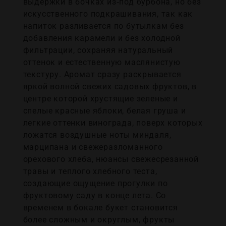
выдержки в бочках из‑под бурбона, но без
искусственного подкрашивания, так как
напиток разливается по бутылкам без
добавления карамели и без холодной
фильтрации, сохраняя натуральный
оттенок и естественную маслянистую
текстуру. Аромат сразу раскрывается
яркой волной свежих садовых фруктов, в
центре которой хрустящие зеленые и
спелые красные яблоки, белая груша и
легкие оттенки винограда, поверх которых
ложатся воздушные ноты миндаля,
марципана и свежеразломанного
орехового хлеба, нюансы свежесрезанной
травы и теплого хлебного теста,
создающие ощущение прогулки по
фруктовому саду в конце лета. Со
временем в бокале букет становится
более сложным и округлым, фрукты