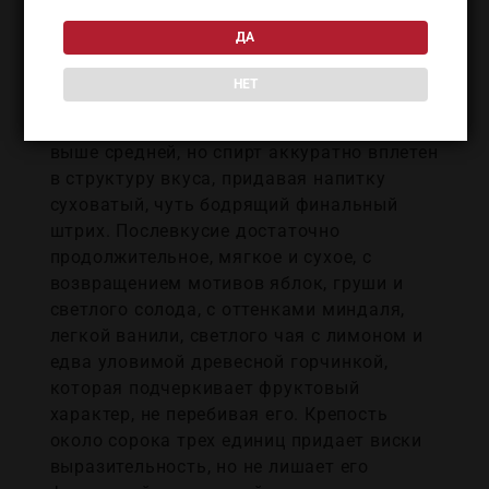
Во второй волне ощущается теплая
ДА
специя, мягкое древесное влияние и
травянистые штрихи, напоминающие
НЕТ
светлый чай, грушевую кожуру и сухие
летние травы, при этом крепость чуть
выше средней, но спирт аккуратно вплетен
в структуру вкуса, придавая напитку
суховатый, чуть бодрящий финальный
штрих. Послевкусие достаточно
продолжительное, мягкое и сухое, с
возвращением мотивов яблок, груши и
светлого солода, с оттенками миндаля,
легкой ванили, светлого чая с лимоном и
едва уловимой древесной горчинкой,
которая подчеркивает фруктовый
характер, не перебивая его. Крепость
около сорока трех единиц придает виски
выразительность, но не лишает его