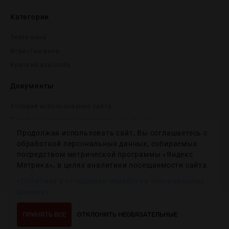
Категории
Тихие вина
Игристые вина
Крепĸий алĸоголь
Документы
Условия использования сайта
Политика обработки персональных данных
Продолжая использовать сайт, Вы соглашаетесь с
Согласие на получение рекламных и информационных
сообщений
обработкой персональных данных, собираемых
посредством метрической программы «Яндекс
Политика использования файлов cookie
Метрика», в целях аналитики посещаемости сайта.
Настройки файлов cookie
«Политика в отношении обработки персональных
данных»
Copyright © 2012-2024
Wineday
. All Right Reserved.
ПРИНЯТЬ ВСЕ
ОТКЛОНИТЬ НЕОБЯЗАТЕЛЬНЫЕ