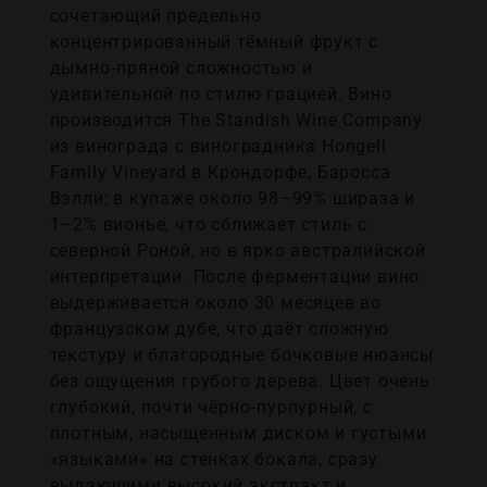
сочетающий предельно
концентрированный тёмный фрукт с
дымно‑пряной сложностью и
удивительной по стилю грацией. Вино
производится The Standish Wine Company
из винограда с виноградника Hongell
Family Vineyard в Крондорфе, Баросса
Вэлли; в купаже около 98–99% шираза и
1–2% вионье, что сближает стиль с
северной Роной, но в ярко австралийской
интерпретации. После ферментации вино
выдерживается около 30 месяцев во
французском дубе, что даёт сложную
текстуру и благородные бочковые нюансы
без ощущения грубого дерева. Цвет очень
глубокий, почти чёрно‑пурпурный, с
плотным, насыщенным диском и густыми
«языками» на стенках бокала, сразу
выдающими высокий экстракт и