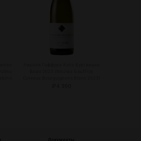
нелло
Николя Гоффруа Кото Бургиньон
Фанагория Л
olino
Блан 2023 (Nicolas Gauffroy
0.375 в п/у
alcino
Coteaux Bourguignons Blanc 2023)
Muscat
₽
4 390
и
Документы