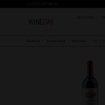
+7 (977) 337-48-50
МАГАЗИН
Т
Главная
Тихие вина
Красное
Шато Оз