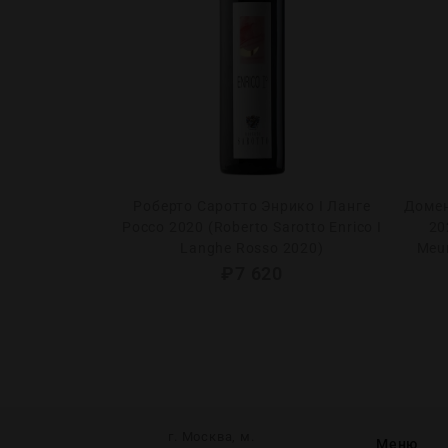
 Вино Мускат
Роберто Саротто Энрико I Ланге
Домен
ria Ice Wine
Россо 2020 (Roberto Sarotto Enrico I
20
in g/b)
Langhe Rosso 2020)
Meur
0
₽
7 620
г. Москва, м.
Меню