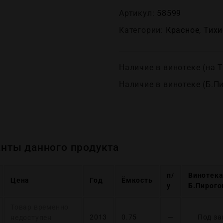
Артикул:
58599
Категории:
Красное
,
Тихи
Наличие в винотеке (на Т
Наличие в винотеке (Б.П
нты данного продукта
п/
Винотека
Цена
Год
Ёмкость
у
Б.Пирого
Товар временно
2013
0.75
—
Под за
недоступен