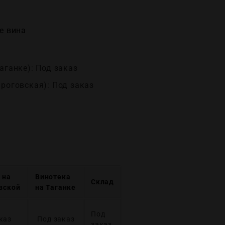
е вина
аганке): Под заказ
ироговская): Под заказ
 на
Винотека
Склад
вской
на Таганке
Под
каз
Под заказ
заказ