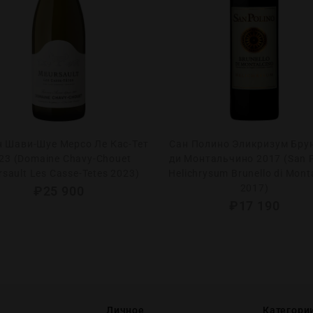
 Шави-Шуе Мерсо Ле Кас-Тет
Сан Полино Эликризум Бру
23 (Domaine Chavy-Chouet
ди Монтальчино 2017 (San P
sault Les Casse-Tetes 2023)
Helichrysum Brunello di Mont
2017)
₽
25 900
₽
17 190
Личное
Категори