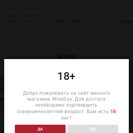
Товар временно
2017
0.75
—
Под за
недоступен
ДЕТАЛИ
18+
France)
rdeaux)
Добро пожаловать на сайт винного
лион
магазина WineDay. Для доступа
необходимо подтвердить
 (Chateau Ausone)
совершеннолетний возраст. Вам есть
18
лет?
ДА
НЕТ