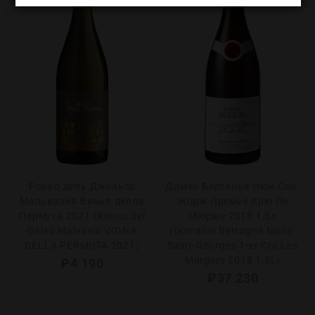
Ронко дель Джельсо
Домен Бертанья Нюи-Сен-
Мальвазия Винья делла
Жорж Премье Крю Ле
Пермута 2021 (Ronco del
Мюрже 2018 1,5л
Gelso Malvasia VIGNA
(Domaine Bertagna Nuits-
DELLA PERMUTA 2021)
Saint-Georges 1-er Cru Les
Murgers 2018 1,5L)
₽
4 190
₽
37 230