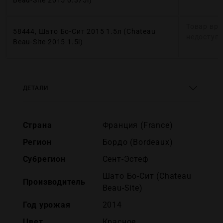
Beau-Site 2015 0.375l)
Товар вр
58444, Шато Бо-Сит 2015 1.5л (Chateau
недоступ
Beau-Site 2015 1.5l)
ДЕТАЛИ
Страна
Франция (France)
Регион
Бордо (Bordeaux)
Субрегион
Сент-Эстеф
Шато Бо-Сит (Chateau
Производитель
Beau-Site)
Год урожая
2014
Цвет
Красное