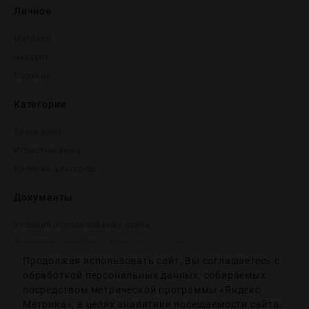
Личное
Магазин
Аккаунт
Корзина
Категории
Тихие вина
Игристые вина
Крепĸий алĸоголь
Документы
Условия использования сайта
Политика обработки персональных данных
Продолжая использовать сайт, Вы соглашаетесь с
Согласие на получение рекламных и информационных
сообщений
обработкой персональных данных, собираемых
посредством метрической программы «Яндекс
Политика использования файлов cookie
Метрика», в целях аналитики посещаемости сайта.
Настройки файлов cookie