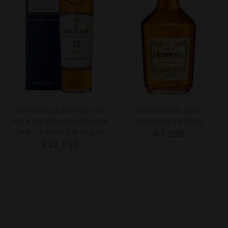
Макаллан Дабл Каск 12
Хеннесси ВС 50мл
лет в п/у (Macallan Double
(Hennessy VS 50ml)
Cask 12 Years Old in g/b)
₽
1 280
₽
12 750