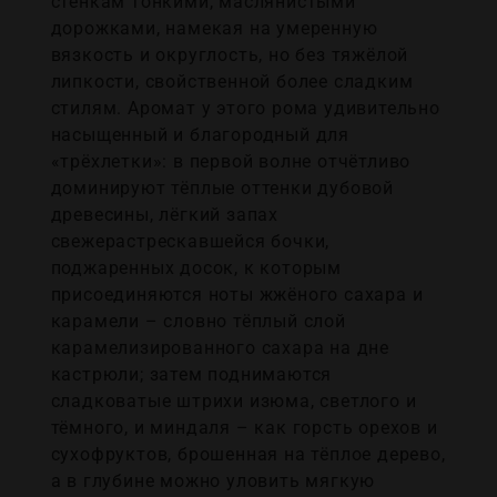
стенкам тонкими, маслянистыми
дорожками, намекая на умеренную
вязкость и округлость, но без тяжёлой
липкости, свойственной более сладким
стилям. Аромат у этого рома удивительно
насыщенный и благородный для
«трёхлетки»: в первой волне отчётливо
доминируют тёплые оттенки дубовой
древесины, лёгкий запах
свежерастрескавшейся бочки,
поджаренных досок, к которым
присоединяются ноты жжёного сахара и
карамели – словно тёплый слой
карамелизированного сахара на дне
кастрюли; затем поднимаются
сладковатые штрихи изюма, светлого и
тёмного, и миндаля – как горсть орехов и
сухофруктов, брошенная на тёплое дерево,
а в глубине можно уловить мягкую