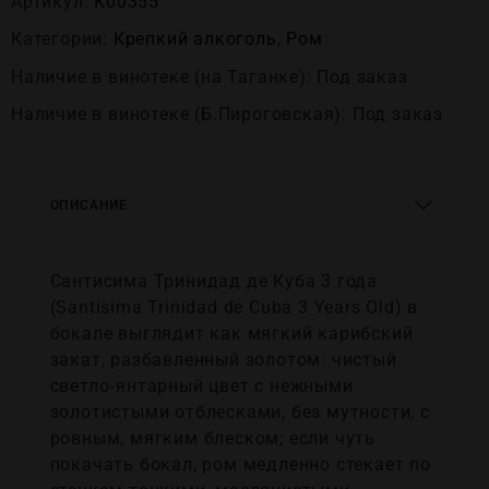
Артикул:
К00355
Категории:
Крепĸий алĸоголь
,
Ром
Наличие в винотеке (на Таганке): Под заказ
Наличие в винотеке (Б.Пироговская): Под заказ
ОПИСАНИЕ
Сантисима Тринидад де Куба 3 года
(Santisima Trinidad de Cuba 3 Years Old) в
бокале выглядит как мягкий карибский
закат, разбавленный золотом: чистый
светло‑янтарный цвет с нежными
золотистыми отблесками, без мутности, с
ровным, мягким блеском; если чуть
покачать бокал, ром медленно стекает по