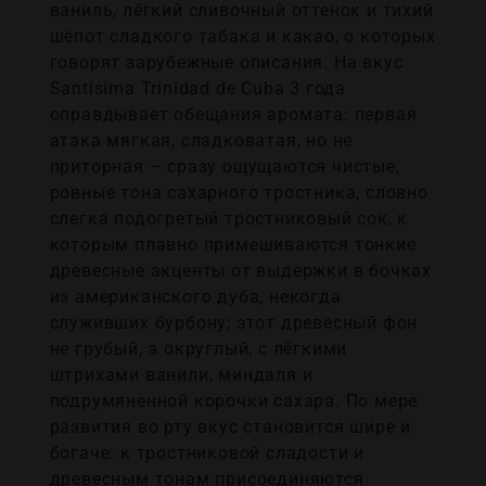
ваниль, лёгкий сливочный оттенок и тихий
шёпот сладкого табака и какао, о которых
говорят зарубежные описания. На вкус
Santisima Trinidad de Cuba 3 года
оправдывает обещания аромата: первая
атака мягкая, сладковатая, но не
приторная – сразу ощущаются чистые,
ровные тона сахарного тростника, словно
слегка подогретый тростниковый сок, к
которым плавно примешиваются тонкие
древесные акценты от выдержки в бочках
из американского дуба, некогда
служивших бурбону; этот древесный фон
не грубый, а округлый, с лёгкими
штрихами ванили, миндаля и
подрумяненной корочки сахара. По мере
развития во рту вкус становится шире и
богаче: к тростниковой сладости и
древесным тонам присоединяются