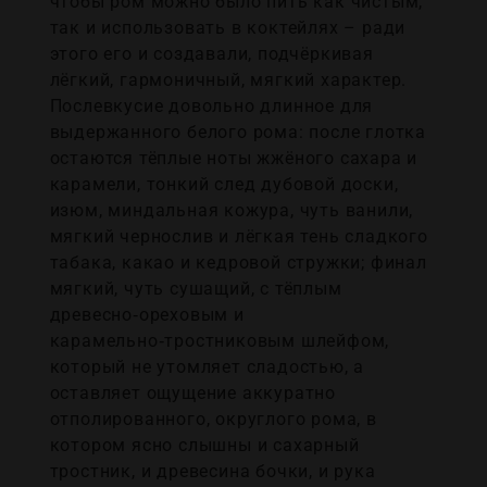
чтобы ром можно было пить как чистым,
так и использовать в коктейлях – ради
этого его и создавали, подчёркивая
лёгкий, гармоничный, мягкий характер.
Послевкусие довольно длинное для
выдержанного белого рома: после глотка
остаются тёплые ноты жжёного сахара и
карамели, тонкий след дубовой доски,
изюм, миндальная кожура, чуть ванили,
мягкий чернослив и лёгкая тень сладкого
табака, какао и кедровой стружки; финал
мягкий, чуть сушащий, с тёплым
древесно‑ореховым и
карамельно‑тростниковым шлейфом,
который не утомляет сладостью, а
оставляет ощущение аккуратно
отполированного, округлого рома, в
котором ясно слышны и сахарный
тростник, и древесина бочки, и рука