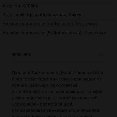
Артикул:
К00368
Категории:
Крепĸий алĸоголь
,
Ликер
Наличие в винотеке (на Таганке): Под заказ
Наличие в винотеке (Б.Пироговская): Под заказ
ОПИСАНИЕ
Паллини Лимончелло (Pallini Limoncello) в
бокале выглядит как сама идея жидкого
солнца Амальфи: ярко‑жёлтый,
интенсивный, но не неоновый цвет спелой
лимонной мякоти, с лёгкой мутноватой,
«домашней» опалесценцией,
напоминающей свежевыжатый лимонад
или лимонный сорбет на растаявшей