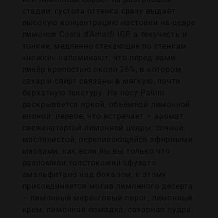
стадии; густота оттенка сразу выдаёт
высокую концентрацию настойки на цедре
лимонов Costa d’Amalfi IGP, а текучесть и
тонкие, медленно стекающие по стенкам
«ножки» напоминают, что перед вами
ликёр крепостью около 26%, в котором
сахар и спирт связаны в мягкую, почти
бархатную текстуру. На носу Pallini
раскрывается яркой, объёмной лимонной
волной: первое, что встречает – аромат
свеженатёртой лимонной цедры, сочной,
маслянистой, переливающейся эфирными
маслами, как если бы вы только что
разломили толстокожий сфузато
амальфитано над бокалом; к этому
присоединяется мотив лимонного десерта
– лимонный меренговый пирог, лимонный
крем, лимонная помадка, сахарная пудра,