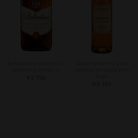
Баллантайнс Файнест 1л
Домен де Обе Ор д’Аж
(Ballantines Finest 1L)
(Domaine de Haubet Hors
d’Age)
₽
2 790
₽
8 590