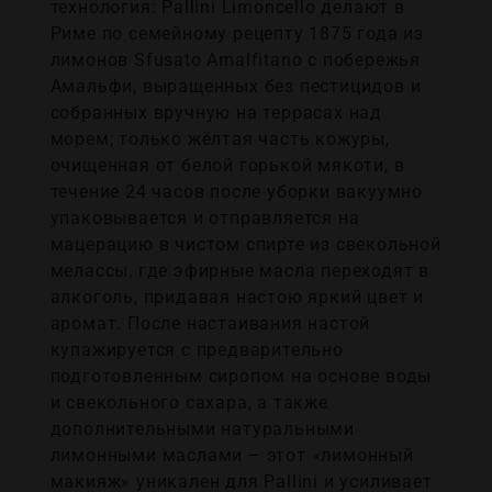
технология: Pallini Limoncello делают в
Риме по семейному рецепту 1875 года из
лимонов Sfusato Amalfitano с побережья
Амальфи, выращенных без пестицидов и
собранных вручную на террасах над
морем; только жёлтая часть кожуры,
очищенная от белой горькой мякоти, в
течение 24 часов после уборки вакуумно
упаковывается и отправляется на
мацерацию в чистом спирте из свекольной
мелассы, где эфирные масла переходят в
алкоголь, придавая настою яркий цвет и
аромат. После настаивания настой
купажируется с предварительно
подготовленным сиропом на основе воды
и свекольного сахара, а также
дополнительными натуральными
лимонными маслами – этот «лимонный
макияж» уникален для Pallini и усиливает