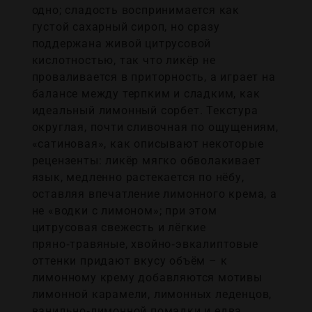
одно; сладость воспринимается как
густой сахарный сироп, но сразу
поддержана живой цитрусовой
кислотностью, так что ликёр не
проваливается в приторность, а играет на
балансе между терпким и сладким, как
идеальный лимонный сорбет. Текстура
округлая, почти сливочная по ощущениям,
«сатиновая», как описывают некоторые
рецензенты: ликёр мягко обволакивает
язык, медленно растекается по нёбу,
оставляя впечатление лимонного крема, а
не «водки с лимоном»; при этом
цитрусовая свежесть и лёгкие
пряно‑травяные, хвойно‑эвкалиптовые
оттенки придают вкусу объём – к
лимонному крему добавляются мотивы
лимонной карамели, лимонных леденцов,
ванильно‑лимонной помадки и едва