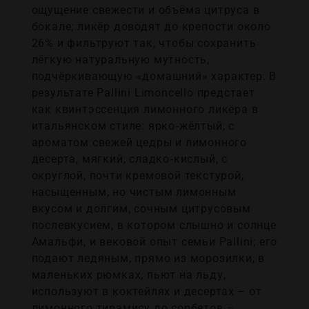
ощущение свежести и объёма цитруса в
бокале; ликёр доводят до крепости около
26% и фильтруют так, чтобы сохранить
лёгкую натуральную мутность,
подчёркивающую «домашний» характер. В
результате Pallini Limoncello предстает
как квинтэссенция лимонного ликёра в
итальянском стиле: ярко‑жёлтый, с
ароматом свежей цедры и лимонного
десерта, мягкий, сладко‑кислый, с
округлой, почти кремовой текстурой,
насыщенным, но чистым лимонным
вкусом и долгим, сочным цитрусовым
послевкусием, в котором слышно и солнце
Амальфи, и вековой опыт семьи Pallini; его
подают ледяным, прямо из морозилки, в
маленьких рюмках, пьют на льду,
используют в коктейлях и десертах – от
лимонного тирамису до сорбетов –