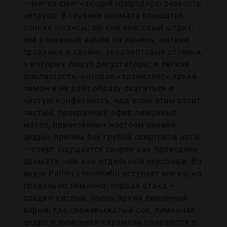
– мягко смягчающий природную резкость
цитруса. В глубине аромата слышатся
тонкие нюансы: лёгкий анисовый штрих,
еле уловимый намёк на ваниль, мягкие
травяные и хвойно‑эвкалиптовые оттенки,
о которых пишут дегустаторы, и лёгкая
землистость, которая «заземляет» яркий
лимон и не даёт образу скатиться в
чистую конфетность; над всем этим стоит
чистый, прозрачный эфир лимонных
масел, принесённых настоем свежей
цедры, причём без грубой спиртовой ноты
– спирт ощущается скорее как проводник
аромата, чем как отдельный персонаж. Во
вкусе Pallini Limoncello вступает мягко, но
предельно лимонно: первая атака –
сладко‑кислый, очень яркий лимонный
взрыв, где свежевыжатый сок, лимонная
цедра и лимонная карамель сливаются в