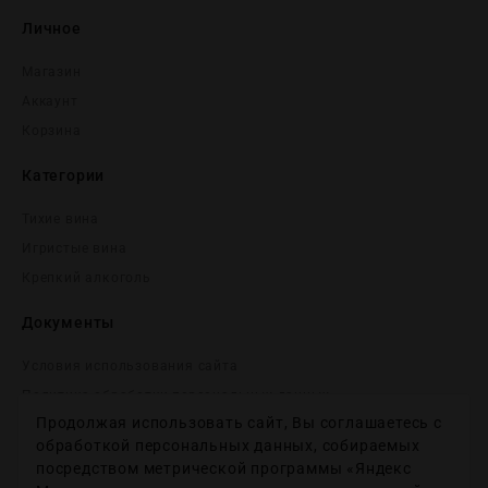
Личное
Магазин
Аккаунт
Корзина
Категории
Тихие вина
Игристые вина
Крепĸий алĸоголь
Документы
Условия использования сайта
Политика обработки персональных данных
Продолжая использовать сайт, Вы соглашаетесь с
Согласие на получение рекламных и информационных
сообщений
обработкой персональных данных, собираемых
посредством метрической программы «Яндекс
Политика использования файлов cookie