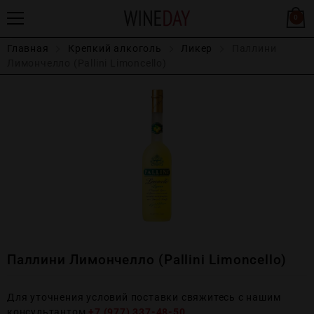
0
Главная
Крепĸий алĸоголь
Ликер
Паллини
Лимончелло (Pallini Limoncello)
Паллини Лимончелло (Pallini Limoncello)
Для уточнения условий поставки свяжитесь с нашим
консультантом
+7 (977) 337-48-50