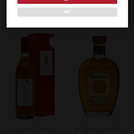
ПОХОЖИЕ ТОВАРЫ
НЕТ
Домен д’Эсперанс
Фо Роузес Смолл Батч