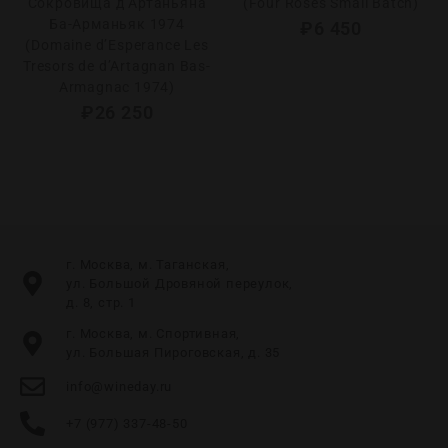
Сокровища д’Артаньяна
(Four Roses Small Batch)
Ба-Арманьяк 1974
₽
6 450
(Domaine d’Esperance Les
Tresors de d’Artagnan Bas-
Armagnac 1974)
₽
26 250
г. Москва, м. Таганская,
ул. Большой Дровяной переулок,
д. 8, стр. 1
г. Москва, м. Спортивная,
ул. Большая Пироговская, д. 35
info@wineday.ru
+7 (977) 337-48-50