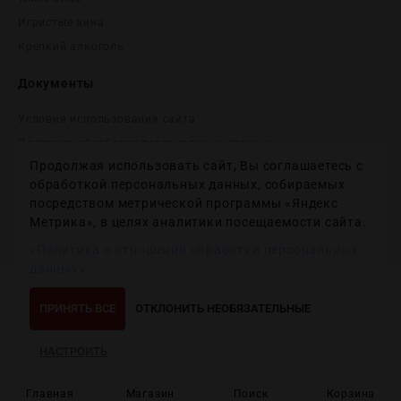
Игристые вина
Крепĸий алĸоголь
Документы
Условия использования сайта
Политика обработки персональных данных
Продолжая использовать сайт, Вы соглашаетесь с
Согласие на получение рекламных и информационных
сообщений
обработкой персональных данных, собираемых
посредством метрической программы «Яндекс
Политика использования файлов cookie
Метрика», в целях аналитики посещаемости сайта.
Настройки файлов cookie
«Политика в отношении обработки персональных
данных»
Copyright © 2012-2024
Wineday
. All Right Reserved.
ПРИНЯТЬ ВСЕ
ОТКЛОНИТЬ НЕОБЯЗАТЕЛЬНЫЕ
НАСТРОИТЬ
Главная
Магазин
Поиск
Корзина