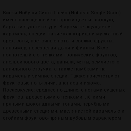
Виски Нобуши Сингл Грейн (Nobushi Single Grain)
имеет насыщенный янтарный цвет и гладкую,
бархатистую текстуру. В аромате ощущается
карамель, специи, такие как корица и мускатный
орех, соты, цветочные ноты и свежие фрукты,
например, перезрелая дыня и фиалки. Вкус
полнотелый с оттенками тропических фруктов,
апельсинового цвета, ванили, мяты, землистого
ванильного стручка, а также намёками на
карамель и зимние специи. Также присутствуют
фруктовые ноты личи, ананаса и изюма.
Послевкусие: среднее по длине, с нотами сушёных
фруктов, древесными оттенками, лёгкими
пряными шоколадными тонами, перчёными
древесными специями, маслянистой карамелью и
стойким фруктово-пряным дубовым характером.