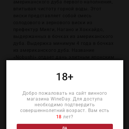
американского дуба первого наполнения,
впитывая чистоту горной воды. Этот
виски представляет собой смесь
солодового и зернового виски из
префектур Мияги, Нагано и Хоккайдо,
выдержанных в бочках из американского
дуба. Выдержка минимум 4 года в бочках
из американского дуба. Название
«Nobushi» отдает дань элитным японским
воинам, охранявшим деревни в
феодальные времена, символизируя дух
18+
чести и традиций, заложенных в этом
виски.
Добро пожаловать на сайт винного
магазина WineDay. Для доступа
необходимо подтвердить
ДЕТАЛИ
совершеннолетний возраст. Вам есть
18
лет?
ДА