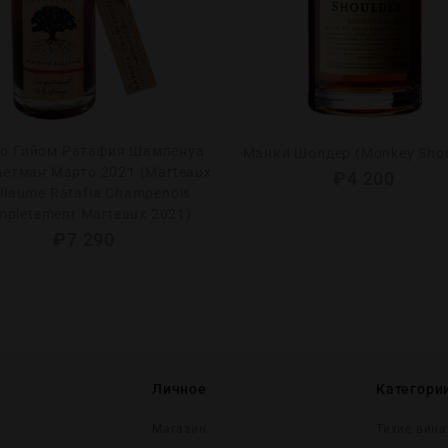
о Гийом Ратафия Шампенуа
Манки Шолдер (Monkey Shou
етман Марто 2021 (Marteaux
₽
4 200
llaume Ratafia Champenois
mpletement Marteaux 2021)
₽
7 290
Личное
Категори
Магазин
Тихие вина