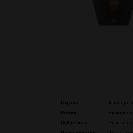
Страна
Франция (
Регион
Арманьяк
Субрегион
Не указан
Производитель
Шато де М