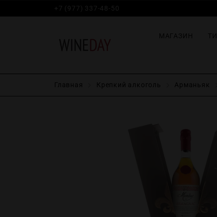
+7 (977) 337-48-50
МАГАЗИН
Т
Главная
Крепĸий алĸоголь
Арманьяк