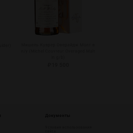
Мишель Куврер Оверайдж Молт в
Гордон’с Ло
lder)
п/у (Michel Couvreur Overaged Malt
(Gordon`s L
in g/b)
₽
19 500
и
Документы
Условия использования
сайта