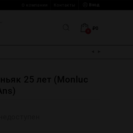
Вход
О компании
Контакты
₽
0
0
ьяк 25 лет (Monluc
Ans)
недоступен