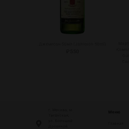
ай Джин 50мл
Март
Джемесон 50мл (Jameson 50ml)
ry Gin 50ml)
Компл
₽
550
Gui
Co
г. Москва, м.
Меню
Таганская,
ул. Большой
Главная
Дровяной