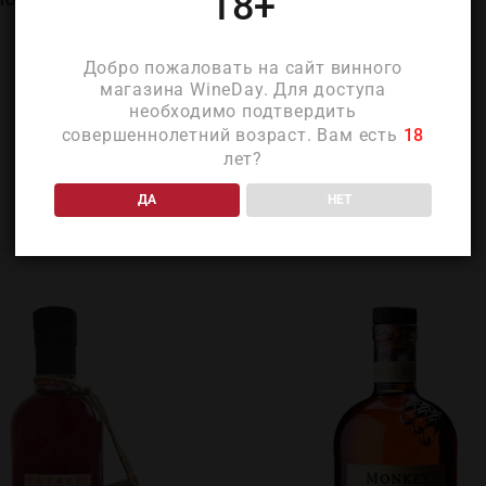
18+
Добро пожаловать на сайт винного
магазина WineDay. Для доступа
необходимо подтвердить
совершеннолетний возраст. Вам есть
18
лет?
ДА
НЕТ
ПОХОЖИЕ ТОВАРЫ