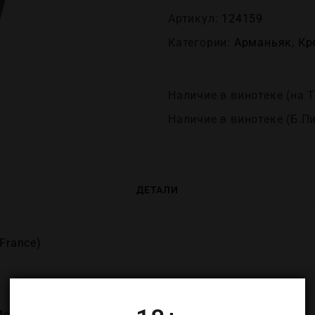
Артикул:
124159
Категории:
Арманьяк
,
Кр
Наличие в винотеке (на Т
Наличие в винотеке (Б.П
ДЕТАЛИ
France)
онлюк (Chateau de Monluc)