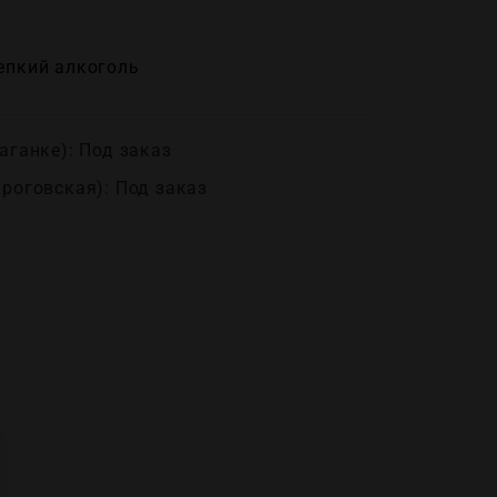
епĸий алĸоголь
аганке): Под заказ
ироговская): Под заказ