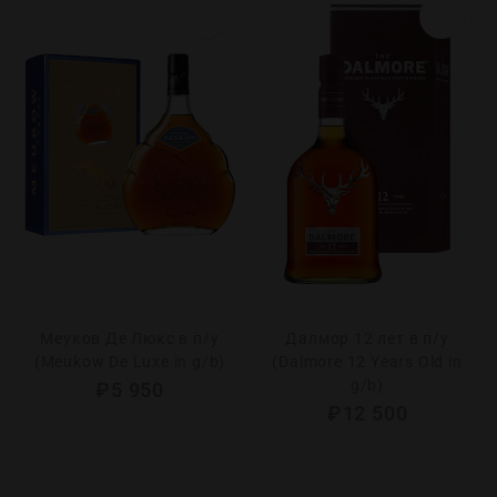
Меуков Де Люкс в п/у
Далмор 12 лет в п/у
(Meukow De Luxe in g/b)
(Dalmore 12 Years Old in
g/b)
₽
5 950
₽
12 500