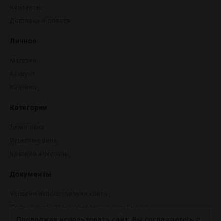
Контакты
Доставка и оплата
Личное
Магазин
Аккаунт
Корзина
Категории
Тихие вина
Игристые вина
Крепĸий алĸоголь
Документы
Условия использования сайта
Политика обработки персональных данных
Продолжая использовать сайт, Вы соглашаетесь с
Согласие на получение рекламных и информационных