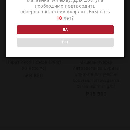
магазина WineDay. Для доступа
необходимо подтвердить
совершеннолетний возраст. Вам есть
18
лет?
ДА
НЕТ
Пират ИксО Резерв (Pyrat
Мишель Куврер
XO Reserve)
Интраваганза Сириал
Спирит в п/у (Michel
₽
8 850
Couvreur Intravaganza
Cereal Spirit in g/b)
₽
15 500