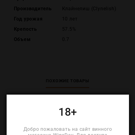
Производитель
Клайнелиш (Clynelish)
Год урожая
10 лет
Крепость
57.5%
Объем
0.7
ПОХОЖИЕ ТОВАРЫ
18+
Добро пожаловать на сайт винного