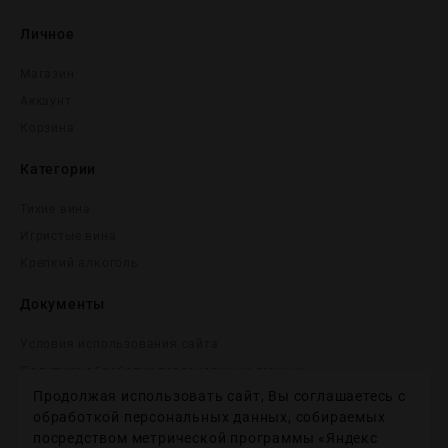
Личное
Магазин
Аккаунт
Корзина
Категории
Тихие вина
Игристые вина
Крепĸий алĸоголь
Документы
Условия использования сайта
Политика обработки персональных данных
Продолжая использовать сайт, Вы соглашаетесь с
Согласие на получение рекламных и информационных
сообщений
обработкой персональных данных, собираемых
посредством метрической программы «Яндекс
Политика использования файлов cookie