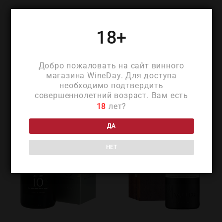
ПОХОЖИЕ ТОВАРЫ
18+
Добро пожаловать на сайт винного
магазина WineDay. Для доступа
необходимо подтвердить
совершеннолетний возраст. Вам есть
18
лет?
ДА
НЕТ