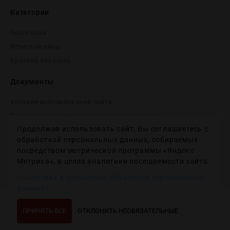
Категории
Тихие вина
Игристые вина
Крепĸий алĸоголь
Документы
Условия использования сайта
Политика обработки персональных данных
Продолжая использовать сайт, Вы соглашаетесь с
Согласие на получение рекламных и информационных
сообщений
обработкой персональных данных, собираемых
посредством метрической программы «Яндекс
Политика использования файлов cookie
Метрика», в целях аналитики посещаемости сайта.
Настройки файлов cookie
«Политика в отношении обработки персональных
данных»
Copyright © 2012-2024
Wineday
. All Right Reserved.
ПРИНЯТЬ ВСЕ
ОТКЛОНИТЬ НЕОБЯЗАТЕЛЬНЫЕ