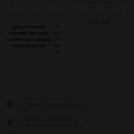
Андресен Сенчери Олд
Виста Алегре Тони 40 лет
Тони Порт 10 лет в п/у
в п/у (Vista Alegre Old
(Andresen Century Tawny
Tawny 40 Years in g/b)
Port 10 Year Old in g/b)
₽
23 200
Для уточнения
+7
условий поставки
(977)
свяжитесь с нашим
337-
консультантом
48-
50
г. Москва, м. Таганская,
ул. Большой Дровяной переулок,
д. 8, стр. 1
г. Москва, м. Спортивная,
ул. Большая Пироговская, д. 35