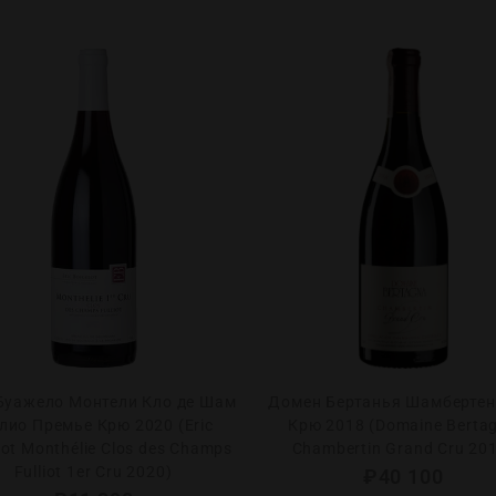
Буажело Монтели Кло де Шам
Домен Бертанья Шамбертен
ио Премье Крю 2020 (Eric
Крю 2018 (Domaine Berta
lot Monthélie Clos des Champs
Chambertin Grand Cru 20
Fulliot 1er Cru 2020)
₽
40 100