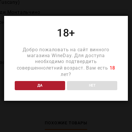
Tuscany)
 ди Монтальчино
нето (Il Marroneto)
18+
Добро пожаловать на сайт винного
магазина WineDay. Для доступа
необходимо подтвердить
зе
совершеннолетний возраст. Вам есть
18
лет?
ДА
НЕТ
ПОХОЖИЕ ТОВАРЫ