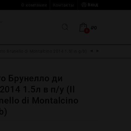
Вход
О компании
Контакты
₽
0
0
 Brunello di Montalcino 2014 1.5l in g/b)
о Брунелло ди
014 1.5л в п/у (Il
ello di Montalcino
b)