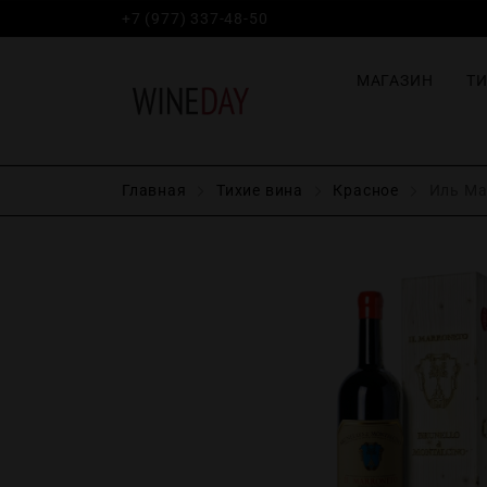
+7 (977) 337-48-50
МАГАЗИН
Т
Главная
Тихие вина
Красное
Иль Мар