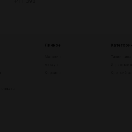
₽
11 390
Личное
Категори
Магазин
Тихие вина
Аккаунт
Игристые 
и
Корзина
Крепĸий а
и оплата