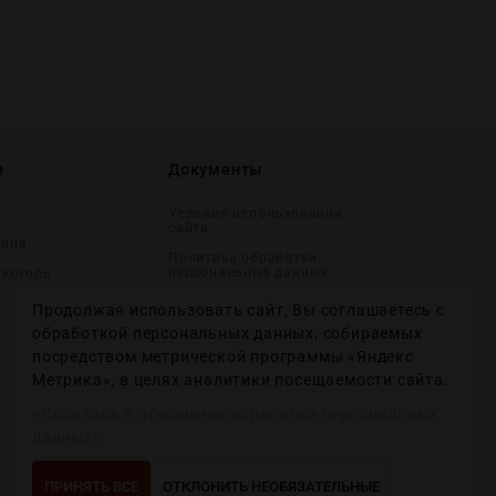
и
Документы
Условия использования
сайта
вина
Политика обработки
персональных данных
лĸоголь
Согласие на получение
Продолжая использовать сайт, Вы соглашаетесь с
рекламных и
информационных
обработкой персональных данных, собираемых
сообщений
посредством метрической программы «Яндекс
Политика использования
Метрика», в целях аналитики посещаемости сайта.
файлов cookie
«Политика в отношении обработки персональных
Настройки файлов cookie
данных»
ПРИНЯТЬ ВСЕ
ОТКЛОНИТЬ НЕОБЯЗАТЕЛЬНЫЕ