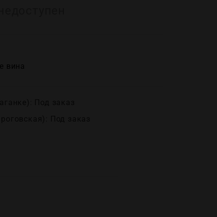
недоступен
е вина
аганке): Под заказ
ироговская): Под заказ