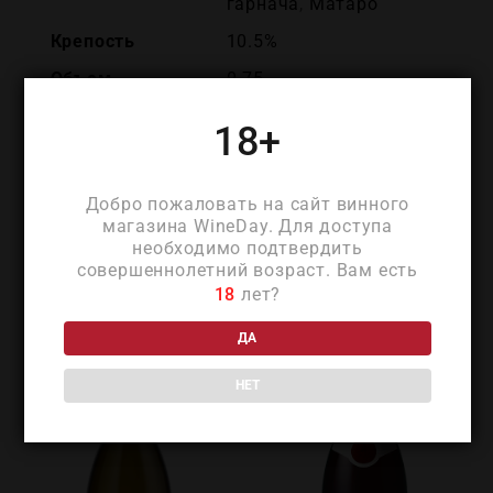
гарнача
,
Матаро
Крепость
10.5%
Объем
0.75
18+
Добро пожаловать на сайт винного
магазина WineDay. Для доступа
ПОХОЖИЕ ТОВАРЫ
необходимо подтвердить
совершеннолетний возраст. Вам есть
18
лет?
ДА
НЕТ