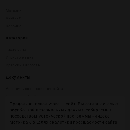
Магазин
Аккаунт
Корзина
Категории
Тихие вина
Игристые вина
Крепĸий алĸоголь
Документы
Условия использования сайта
Политика обработки персональных данных
Продолжая использовать сайт, Вы соглашаетесь с
Согласие на получение рекламных и информационных
сообщений
обработкой персональных данных, собираемых
посредством метрической программы «Яндекс
Политика использования файлов cookie
Метрика», в целях аналитики посещаемости сайта.
Настройки файлов cookie