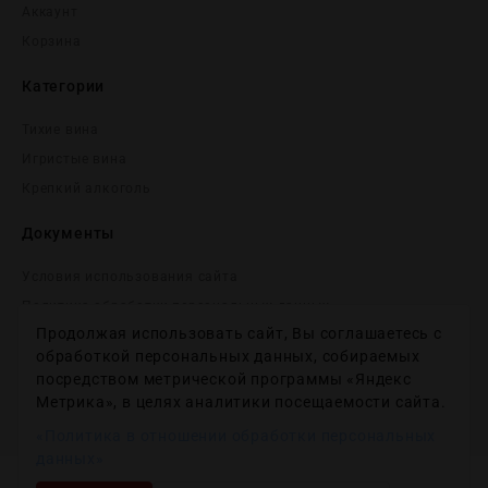
Аккаунт
Корзина
Категории
Тихие вина
Игристые вина
Крепĸий алĸоголь
Документы
Условия использования сайта
Политика обработки персональных данных
Продолжая использовать сайт, Вы соглашаетесь с
Согласие на получение рекламных и информационных
сообщений
обработкой персональных данных, собираемых
посредством метрической программы «Яндекс
Политика использования файлов cookie
Метрика», в целях аналитики посещаемости сайта.
Настройки файлов cookie
«Политика в отношении обработки персональных
данных»
Copyright © 2012-2024
Wineday
. All Right Reserved.