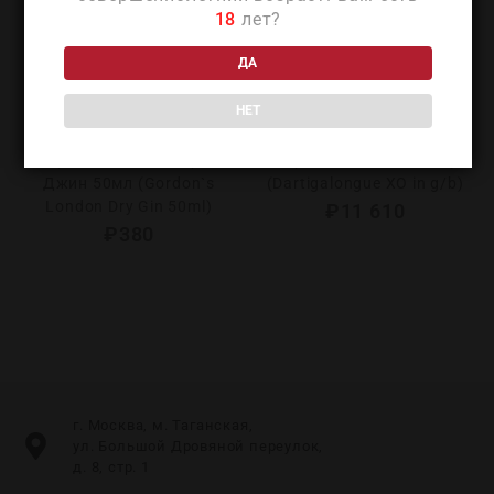
18
лет?
ДА
НЕТ
Гордон’с Лондон Драй
Дартигалон ИксО в п/у
Джин 50мл (Gordon`s
(Dartigalongue XO in g/b)
London Dry Gin 50ml)
₽
11 610
₽
380
г. Москва, м. Таганская,
ул. Большой Дровяной переулок,
д. 8, стр. 1