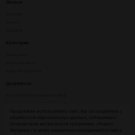
Личное
Магазин
Аккаунт
Корзина
Категории
Тихие вина
Игристые вина
Крепĸий алĸоголь
Документы
Условия использования сайта
Политика обработки персональных данных
Продолжая использовать сайт, Вы соглашаетесь с
Согласие на получение рекламных и информационных
сообщений
обработкой персональных данных, собираемых
посредством метрической программы «Яндекс
Политика использования файлов cookie
Метрика», в целях аналитики посещаемости сайта.
Настройки файлов cookie