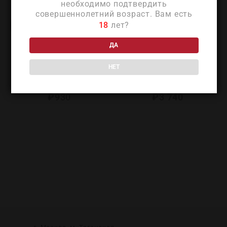
необходимо подтвердить
совершеннолетний возраст. Вам есть
18
лет?
ДА
НЕТ
Меуков ВС в п/у 50мл
Чивас Ригал 12 лет
(Meukow VS in g/b 50ml)
(Chivas Regal 12 Years)
₽
930
₽
3 740