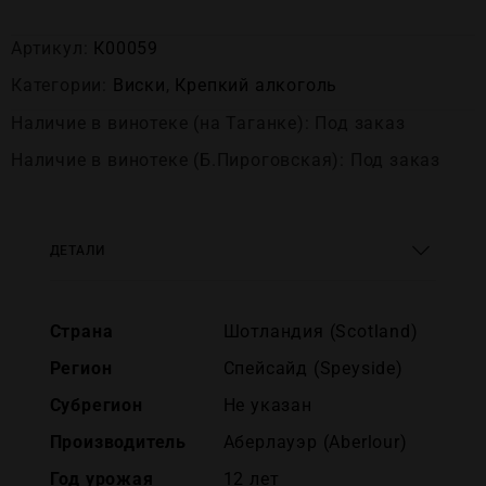
Артикул:
К00059
Категории:
Виски
,
Крепĸий алĸоголь
Наличие в винотеке (на Таганке): Под заказ
Наличие в винотеке (Б.Пироговская): Под заказ
ДЕТАЛИ
Страна
Шотландия (Scotland)
Регион
Спейсайд (Speyside)
Субрегион
Не указан
Производитель
Аберлауэр (Aberlour)
Год урожая
12 лет