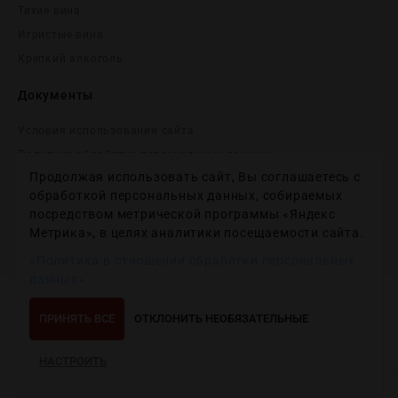
Тихие вина
Игристые вина
Крепĸий алĸоголь
Документы
Условия использования сайта
Политика обработки персональных данных
Продолжая использовать сайт, Вы соглашаетесь с
Согласие на получение рекламных и информационных
сообщений
обработкой персональных данных, собираемых
посредством метрической программы «Яндекс
Политика использования файлов cookie
Метрика», в целях аналитики посещаемости сайта.
Настройки файлов cookie
«Политика в отношении обработки персональных
данных»
Copyright © 2012-2024
Wineday
. All Right Reserved.
ПРИНЯТЬ ВСЕ
ОТКЛОНИТЬ НЕОБЯЗАТЕЛЬНЫЕ
НАСТРОИТЬ