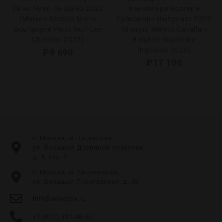
Пино Нуар Ле Шайо 2022
Каваллари Болгери
(Maison Nicolas Morin
Супериоре Импронте 2020
Bourgogne Pinot Noir Les
(Giorgio Meletti Cavallari
Chaillots 2022)
Bolgheri Superiore
Impronte 2020)
₽
9 690
₽
17 100
г. Москва, м. Таганская,
ул. Большой Дровяной переулок,
д. 8, стр. 1
г. Москва, м. Спортивная,
ул. Большая Пироговская, д. 35
info@wineday.ru
+7 (977) 337-48-50