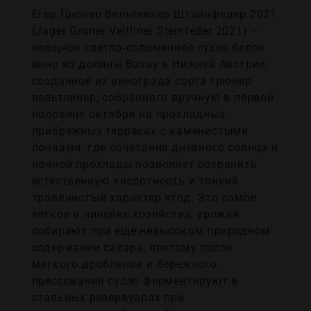
Егер Грюнер Вельтлинер Штайнфедер 2021
(Jager Gruner Veltliner Steinfeder 2021) —
изящное светло‑соломенное сухое белое
вино из долины Вахау в Нижней Австрии,
созданное из винограда сорта грюнер
вельтлинер, собранного вручную в первой
половине октября на прохладных
прибрежных террасах с каменистыми
почвами, где сочетание дневного солнца и
ночной прохлады позволяет сохранить
естественную кислотность и тонкий
травянистый характер ягод. Это самое
лёгкое в линейке хозяйства, урожай
собирают при ещё невысоком природном
содержании сахара, поэтому после
мягкого дробления и бережного
прессования сусло ферментируют в
стальных резервуарах при