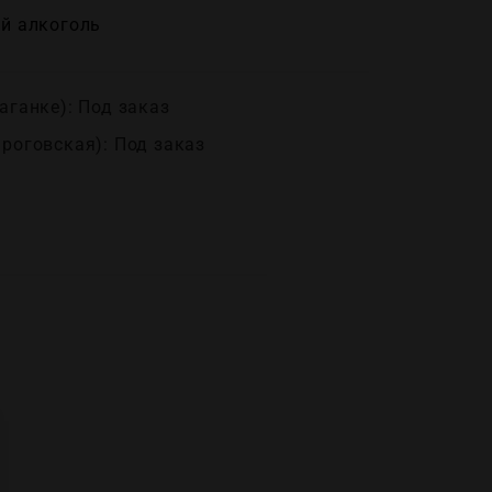
й алĸоголь
аганке): Под заказ
ироговская): Под заказ