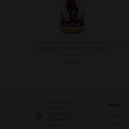
в п/у (Daniel
Капитан Морган Оригинальный
Дикт
n g/b)
Пряный (Captain Morgan Original
Spiced Gold)
0
₽
480
г. Москва, м.
Меню
Таганская,
ул. Большой
Главная
Дровяной
Магазин
переулок,