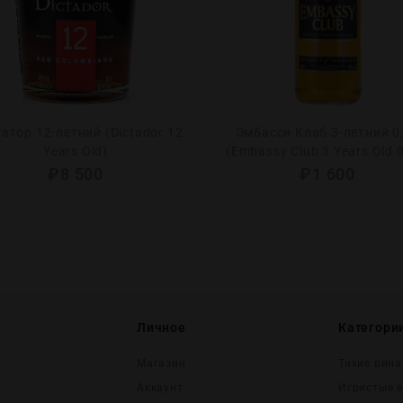
атор 12-летний (Dictador 12
Эмбасси Клаб 3-летний 0
Years Old)
(Embassy Club 3 Years Old 0
₽
8 500
₽
1 600
Личное
Категори
Магазин
Тихие вина
Аккаунт
Игристые 