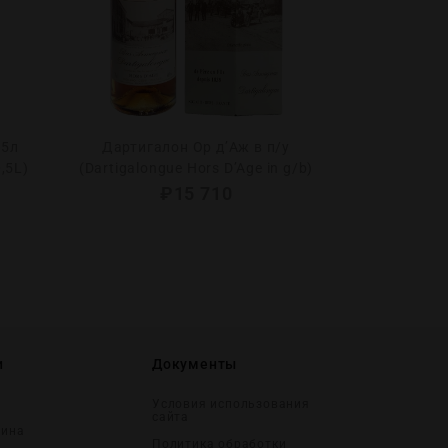
,5л
Дартигалон Ор д’Аж в п/у
Даниэль Бужу
,5L)
(Dartigalongue Hors D’Age in g/b)
Bouju
₽
15 710
и
Документы
Условия использования
сайта
вина
Политика обработки