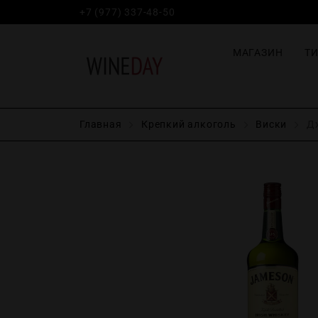
+7 (977) 337-48-50
МАГАЗИН
Т
Главная
Крепĸий алĸоголь
Виски
Дж