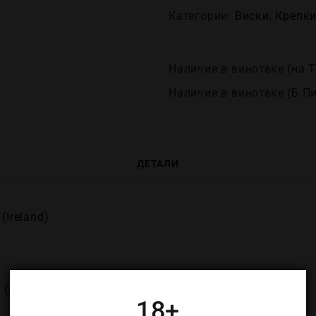
Категории:
Виски
,
Крепĸи
Наличие в винотеке (на Т
Наличие в винотеке (Б.П
ДЕТАЛИ
(Ireland)
 (Jameson)
18+