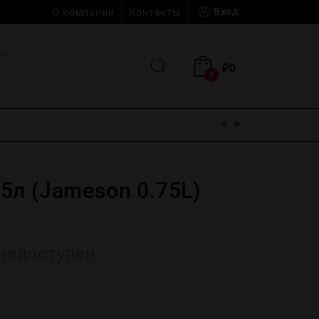
Вход
О компании
Контакты
₽
0
0
5л (Jameson 0.75L)
недоступен