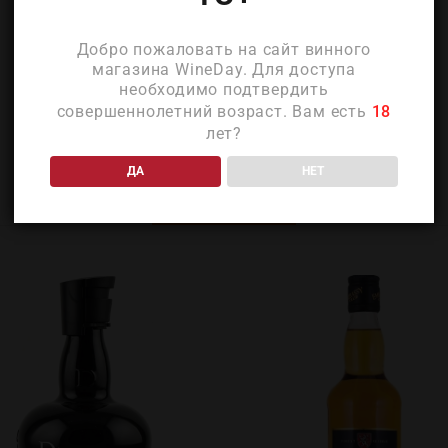
Добро пожаловать на сайт винного
магазина WineDay. Для доступа
необходимо подтвердить
совершеннолетний возраст. Вам есть
18
лет?
ДА
НЕТ
ПОХОЖИЕ ТОВАРЫ