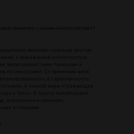
тавки свяжитесь с нашим консультантом
+7
асыщенным вишнево-красным цветом.
вежий, с выраженной кислотностью,
и, мелкозернистыми танинами и
м послевкусием. Со временем вино
алансированность и гармоничность.
огогранен, в полной мере отражающий
ада и terroir. В букете преобладают
од, дополненные пряными,
ными оттенками.
а