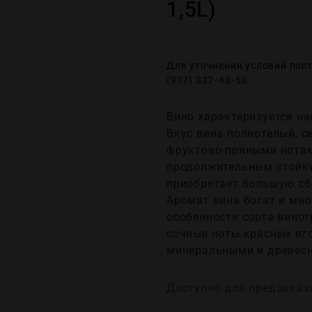
1,5L)
Для уточнения условий пос
(977) 337-48-50
Вино характеризуется н
Вкус вина полнотелый, с
фруктово-пряными нотам
продолжительным стойки
приобретает большую сб
Аромат вина богат и мн
особенности сорта виногр
сочные ноты красных яг
минеральными и древес
Доступно для предзаказ