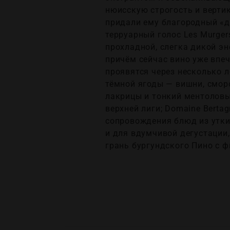
нюисскую строгость и верти
придали ему благородный «д
терруарный голос Les Murger
прохладной, слегка дикой эн
причём сейчас вино уже впе
проявятся через несколько л
тёмной ягоды — вишни, сморо
лакрицы и тонкий ментоловы
верхней лиги; Domaine Bertag
сопровождения блюд из утки
и для вдумчивой дегустации,
грань бургундского Пино с 