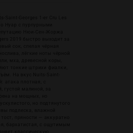
Saint-Georges 1-er Cru Les
но Нуар с пурпурными
 репутацию Нюи‑Сен‑Жоржа
gers 2019 быстро выходит за
вый сок, спелая чёрная
ослива, лёгкие ноты чёрной
ли, мха, древесной коры,
няют тонкие штрихи фиалки,
м. На вкус Nuits-Saint-
: атака плотная, с
, густой малиной, за
оена на мощных, но
ускулистого, но подтянутого
тивы подлеска, влажной
 тост, пряности — аккуратно
ая, бархатистая, с ощутимым
раняет классическую