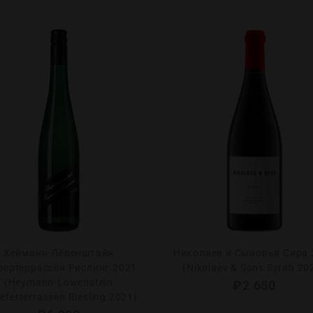
Хейманн-Лёвенштайн
Николаев и Сыновья Сира 
ертеррассен Рислинг 2021
(Nikolaev & Sons Syrah 20
(Heymann-Lowenstein
₽
2 650
eferterrassen Riesling 2021)