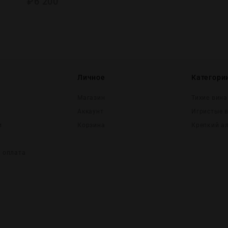
₽
6 200
Личное
Категори
Магазин
Тихие вина
Аккаунт
Игристые 
и
Корзина
Крепĸий а
и оплата