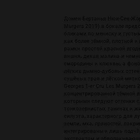
Домен Бертанья Нюи-Сен-Жорж
Murgers 2019) в бокале пре
бликами по мениску и густы
как более тёмной, плотной и
рамки простой красной ягод
вишня, дикая малина и немн
смородины и клюквы, а фонов
лёгких дымно‑дубовых оттенк
сушёных трав и лёгкой мятно
Georges 1-er Cru Les Murgers
концентрированной тёмной яг
которыми следуют оттенки с
тонкозернистых танинах и ж
силуэта, характерного для л
земли, мха, пряностей, лакр
интегрированы и лишь подчё
экстрактом и обволакивающе