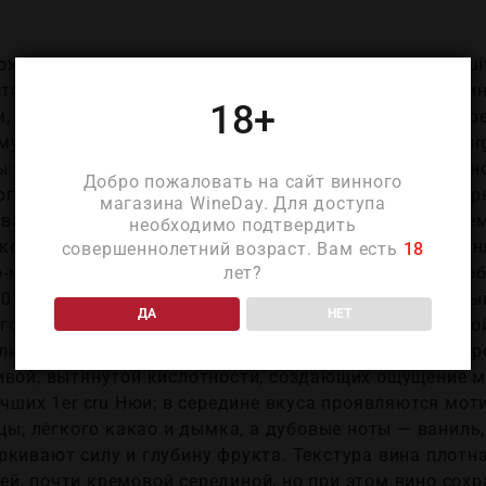
 Премье Крю Ле Мюрже 2019 (Domaine Bertagna Nuits-
дстаёт насыщенным, глубоким вишнёво‑рубиновым Пи
18+
м, бархатистым блеском, словно сразу подчёркивая
 мускулистой ипостаси Кот де Нюи. В аромате Les Mur
ы: первая волна — густой вишнёвый и чёрносмородино
Добро пожаловать на сайт винного
ого ежевики, затем поднимаются нюансы сливы и черн
магазина WineDay. Для доступа
ая палитра выстраивается из подлеска, влажной зем
необходимо подтвердить
ов, лакрицы, чёрного перца и табака; всё это допол
совершеннолетний возраст. Вам есть
18
‑ментоловой прохлады, придающей носу глубину и объё
лет?
 2019 богатый, интенсивный и при этом очень нюансный
ДА
НЕТ
одой — чёрной вишней, чёрной смородиной, ежевикой
ливы, клюквы и лёгкого чернослива; структура выстр
ивой, вытянутой кислотности, создающих ощущение м
учших 1er cru Нюи; в середине вкуса проявляются мо
ицы, лёгкого какао и дымка, а дубовые ноты — ваниль,
ркивают силу и глубину фрукта. Текстура вина плотн
й, почти кремовой серединой, но при этом вино сох