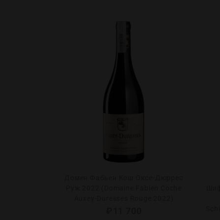
со Ле Кас-Тет
Домен Фабьен Кош Оксе-Дюррес
avy-Chouet
Руж 2022 (Domaine Fabien Coche
Шиф
-Tetes 2023)
Auxey-Duresses Rouge 2022)
Schi
0
₽
11 700