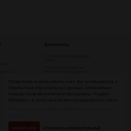
и
Документы
Условия использования
сайта
вина
Политика обработки
персональных данных
лĸоголь
Согласие на получение
Продолжая использовать сайт, Вы соглашаетесь с
рекламных и
информационных
обработкой персональных данных, собираемых
сообщений
посредством метрической программы «Яндекс
Политика использования
Метрика», в целях аналитики посещаемости сайта.
файлов cookie
«Политика в отношении обработки персональных
Настройки файлов cookie
данных»
ПРИНЯТЬ ВСЕ
ОТКЛОНИТЬ НЕОБЯЗАТЕЛЬНЫЕ