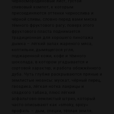
черносмородиновый лист, густой
сливовый компот, к которым
присоединяются оттенки чернослива и
чёрной сливы, словно перед вами миска
тёмного фруктового рагу; поверх этого
фруктового пласта поднимается
традиционная для хорошего пинотажа
дымка – лёгкий запах жареного мяса,
коптильни, дымящегося угля,
поджаренной кожи, кофе и тёмного
шоколада, в котором угадывается и
сортовой характер, и работа обожжённого
дуба. Чуть глубже раскрываются пряные и
землистые нюансы: мускат, чёрный перец,
гвоздика, лёгкая нотка лакрицы и
сладкого табака, плюс лёгкий
асфальтово‑землистый штрих, который
часто описывают как «smoky, spicy»
профиль – дым, специи, тёплая земля,