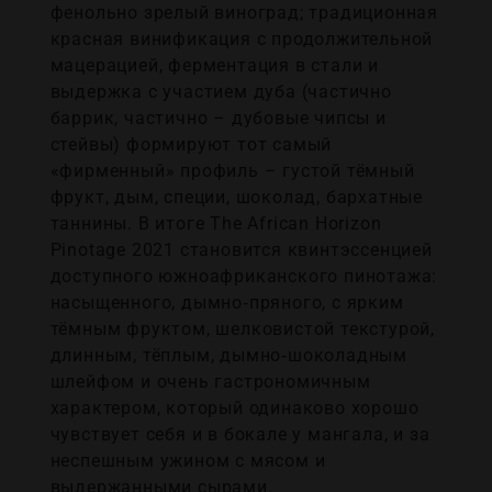
фенольно зрелый виноград; традиционная
красная винификация с продолжительной
мацерацией, ферментация в стали и
выдержка с участием дуба (частично
баррик, частично – дубовые чипсы и
стейвы) формируют тот самый
«фирменный» профиль – густой тёмный
фрукт, дым, специи, шоколад, бархатные
таннины. В итоге The African Horizon
Pinotage 2021 становится квинтэссенцией
доступного южноафриканского пинотажа:
насыщенного, дымно‑пряного, с ярким
тёмным фруктом, шелковистой текстурой,
длинным, тёплым, дымно‑шоколадным
шлейфом и очень гастрономичным
характером, который одинаково хорошо
чувствует себя и в бокале у мангала, и за
неспешным ужином с мясом и
выдержанными сырами.