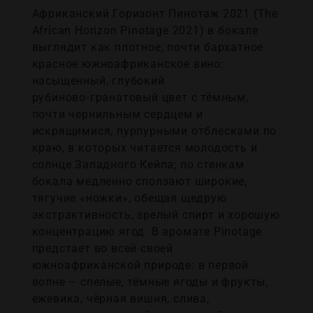
Африканский Горизонт Пинотаж 2021 (The
African Horizon Pinotage 2021) в бокале
выглядит как плотное, почти бархатное
красное южноафриканское вино:
насыщенный, глубокий
рубиново‑гранатовый цвет с тёмным,
почти чернильным сердцем и
искрящимися, пурпурными отблесками по
краю, в которых читается молодость и
солнце Западного Кейпа; по стенкам
бокала медленно сползают широкие,
тягучие «ножки», обещая щедрую
экстрактивность, зрелый спирт и хорошую
концентрацию ягод. В аромате Pinotage
предстает во всей своей
южноафриканской природе: в первой
волне – спелые, тёмные ягоды и фрукты,
ежевика, чёрная вишня, слива,