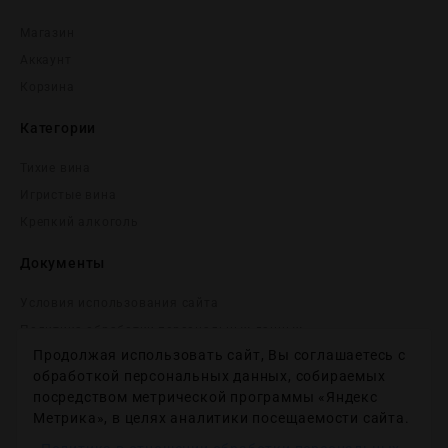
Магазин
Аккаунт
Корзина
Категории
Тихие вина
Игристые вина
Крепĸий алĸоголь
Документы
Условия использования сайта
Политика обработки персональных данных
Продолжая использовать сайт, Вы соглашаетесь с
Согласие на получение рекламных и информационных
сообщений
обработкой персональных данных, собираемых
посредством метрической программы «Яндекс
Политика использования файлов cookie
Метрика», в целях аналитики посещаемости сайта.
Настройки файлов cookie