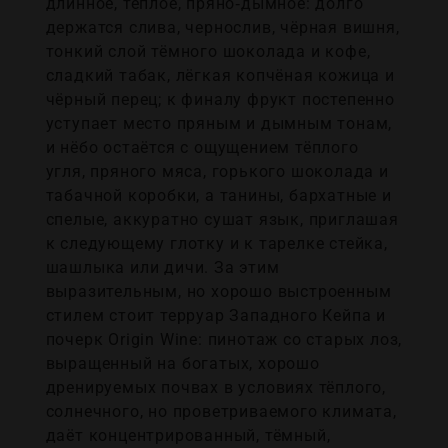
длинное, тёплое, пряно‑дымное: долго
держатся слива, чернослив, чёрная вишня,
тонкий слой тёмного шоколада и кофе,
сладкий табак, лёгкая копчёная кожица и
чёрный перец; к финалу фрукт постепенно
уступает место пряным и дымным тонам,
и нёбо остаётся с ощущением тёплого
угля, пряного мяса, горького шоколада и
табачной коробки, а танины, бархатные и
спелые, аккуратно сушат язык, приглашая
к следующему глотку и к тарелке стейка,
шашлыка или дичи. За этим
выразительным, но хорошо выстроенным
стилем стоит терруар Западного Кейпа и
почерк Origin Wine: пинотаж со старых лоз,
выращенный на богатых, хорошо
дренируемых почвах в условиях тёплого,
солнечного, но проветриваемого климата,
даёт концентрированный, тёмный,