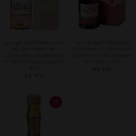
Шато дю Брей Финисьон Ан
Шато дю Брей Резерв дю
Фют Де Сотерн 8 лет
Шато 8-лет п/у (Chateau du
(Chateau du Breuil Finition
Breuil Reserve du Chateau 8
en Fûts de Sauternes 8 y.о in
Ans d`Age in g/b)
g/b)
₽
6 920
₽
8 710