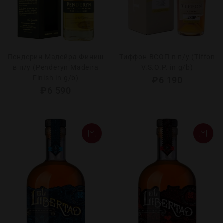
Пендерин Мадейра Финиш
Тиффон ВСОП в п/у (Tiffon
в п/у (Penderyn Madeira
V.S.O.P. in g/b)
Finish in g/b)
₽
6 190
₽
6 590