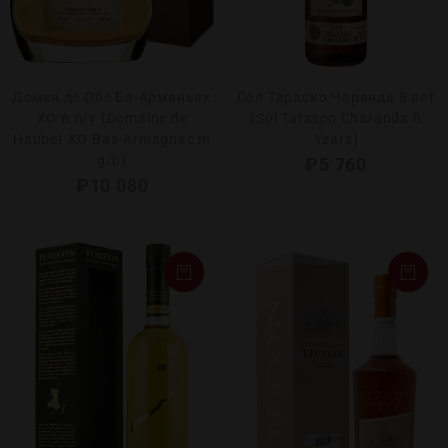
Домен де Обе Ба-Арманьяк
Сол Тараско Чаранда 8 лет
ХО в п/у (Domaine de
(Sol Tarasco Charanda 8
Haubet XO Bas-Armagnac in
Years)
g/b)
₽
5 760
₽
10 080