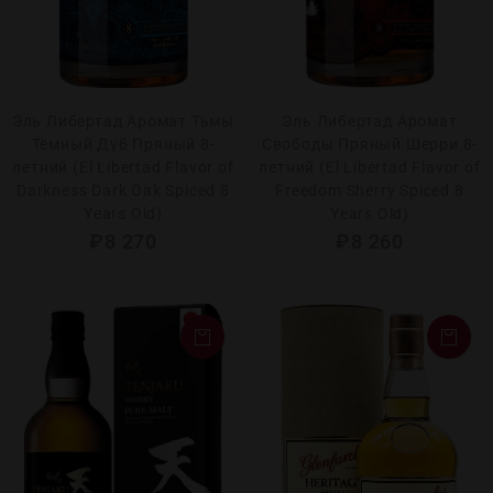
Эль Либертад Аромат Тьмы
Эль Либертад Аромат
Тёмный Дуб Пряный 8-
Свободы Пряный Шерри 8-
летний (El Libertad Flavor of
летний (El Libertad Flavor of
Darkness Dark Oak Spiced 8
Freedom Sherry Spiced 8
Years Old)
Years Old)
₽
8 270
₽
8 260