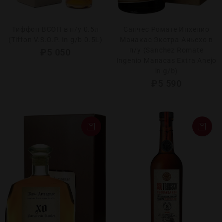
Тиффон ВСОП в п/у 0.5л
Санчес Ромате Инхенио
(Tiffon V.S.O.P. in g/b 0.5L)
Манакас Экстра Аньехо в
п/у (Sanchez Romate
₽
5 050
Ingenio Manacas Extra Anejo
in g/b)
₽
5 590