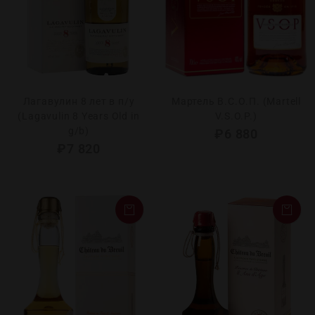
Лагавулин 8 лет в п/у
Мартель В.С.О.П. (Martell
(Lagavulin 8 Years Old in
V.S.O.P.)
g/b)
₽
6 880
₽
7 820