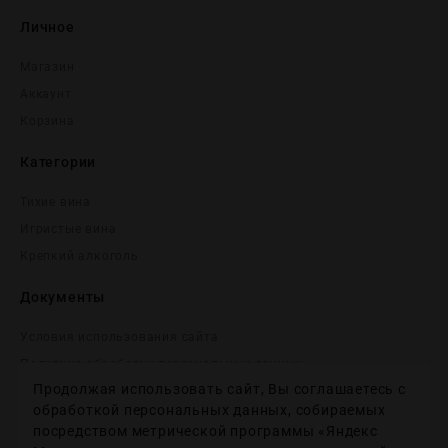
Личное
Магазин
Аккаунт
Корзина
Категории
Тихие вина
Игристые вина
Крепĸий алĸоголь
Документы
Условия использования сайта
Политика обработки персональных данных
Продолжая использовать сайт, Вы соглашаетесь с
Согласие на получение рекламных и информационных
сообщений
обработкой персональных данных, собираемых
посредством метрической программы «Яндекс
Политика использования файлов cookie