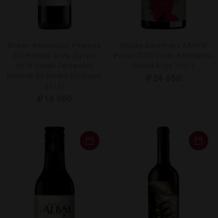
Исаак Фернандес Резерва
Окшер Бастегиет АХАРИ
До Рибера Дель Дуэро
Риоха 2021 (Oxer Bastegieta
2019 (Isaac Fernandez
AHARI Rioja 2021)
Reserva Do Ribera Del Duero
₽
24 650
2019)
₽
14 960