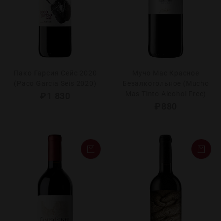
Пако Гарсия Cейс 2020
Мучо Мас Красное
(Paco Garcia Seis 2020)
Безалкогольное (Mucho
Mas Tinto Alcohol Free)
₽
1 830
₽
880