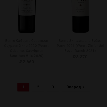
Венте Каберне Совиньон
Венте Зинфандель Бейер
Саурзен Хилс 2020 (Wente
Ранч 2021 (Wente Zinfandel
Cabernet Sauvignon
Beyer Ranch 2021)
Sourthen Hills 2020)
₽
3 370
₽
2 660
1
2
3
Вперед