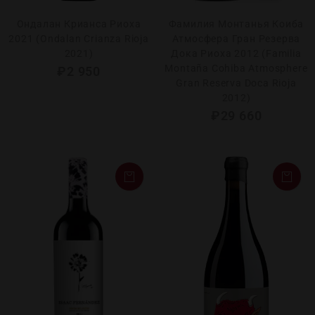
Ондалан Крианса Риоха
Фамилия Монтанья Коиба
2021 (Ondalan Crianza Rioja
Атмосфера Гран Резерва
2021)
Дока Риоха 2012 (Familia
Montaña Cohiba Atmosphere
₽
2 950
Gran Reserva Doca Rioja
2012)
₽
29 660