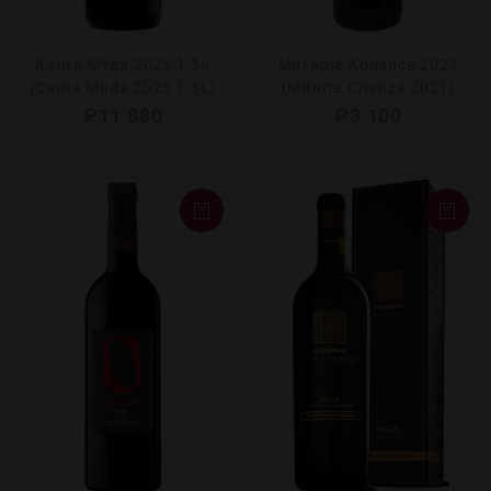
Канта Муда 2023 1.5л
Митарте Крианса 2021
(Canta Muda 2023 1.5L)
(Mitarte Crianza 2021)
₽
11 880
₽
3 100