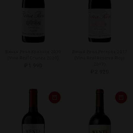
Винья Реал Крианса 2020
Винья Реал Ресерва 2017
(Vina Real Crianza 2020)
(Vina Real Reserva Rioja
2017)
₽
1 990
₽
2 920