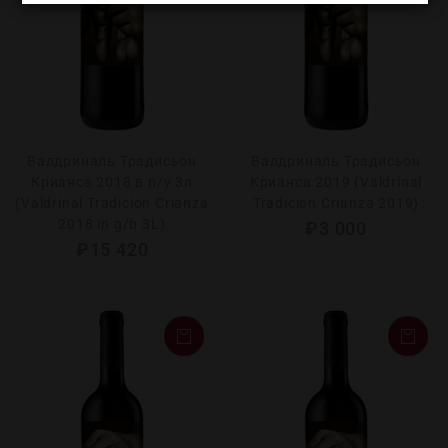
Валдриналь Традисьон
Валдриналь Традисьон
Крианса 2018 в п/у 3л
Крианса 2019 (Valdrinal
(Valdrinal Tradicion Crianza
Tradicion Crianza 2019)
2018 in g/b 3L)
₽
3 000
₽
15 420