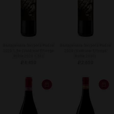
Валдриналь Энтрега Робле
Валдриналь Энтрега Робле
2020 1.5л (Valdrinal Entrega
2020 (Valdrinal Entrega
Roble 2020 1.5L)
Roble 2020)
₽
4 450
₽
2 650