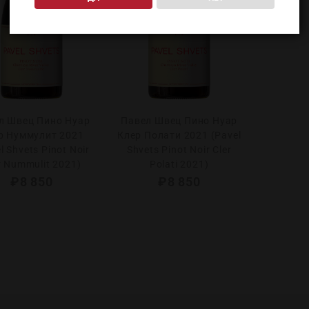
л Швец Пино Нуар
Павел Швец Пино Нуар
р Нуммулит 2021
Клер Полати 2021 (Pavel
l Shvets Pinot Noir
Shvets Pinot Noir Cler
r Nummulit 2021)
Polati 2021)
₽
8 850
₽
8 850