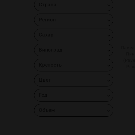
Страна
Регион
Сахар
Павел
Виноград
Пин
(Pave
Крепость
Pino
Цвет
Год
Объем