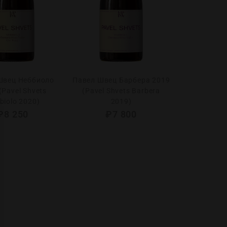
Швец Неббиоло
Павел Швец Барбера 2019
(Pavel Shvets
(Pavel Shvets Barbera
biolo 2020)
2019)
₽
8 250
₽
7 800