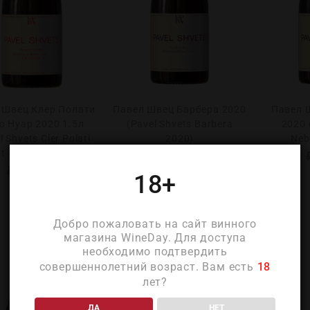
 Швец Клер Полати
Павел Швец Барбера 2020
Павел 
о Нуар 2020 1.5л
(Pavel Shvets Barbera
2020 
l Shvets Cler Polati
2020)
Neb
t Noir 2020 1.5L)
₽
6 750
₽
19 350
18+
Добро пожаловать на сайт винного
магазина WineDay. Для доступа
необходимо подтвердить
совершеннолетний возраст. Вам есть
18
лет?
ДА
НЕТ