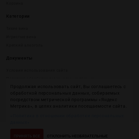
Корзина
Категории
Тихие вина
Игристые вина
Крепĸий алĸоголь
Документы
Условия использования сайта
Политика обработки персональных данных
Продолжая использовать сайт, Вы соглашаетесь с
Согласие на получение рекламных и информационных
сообщений
обработкой персональных данных, собираемых
посредством метрической программы «Яндекс
Политика использования файлов cookie
Метрика», в целях аналитики посещаемости сайта.
Настройки файлов cookie
«Политика в отношении обработки персональных
данных»
Copyright © 2012-2024
Wineday
. All Right Reserved.
ПРИНЯТЬ ВСЕ
ОТКЛОНИТЬ НЕОБЯЗАТЕЛЬНЫЕ