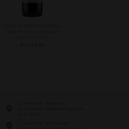
Шато Ля Миcсьон О-Брион
2005 (Chateau La Mission
Haut-Brion 2005)
₽
110 490
г. Москва, м. Таганская,
ул. Большой Дровяной переулок,
д. 8, стр. 1
г. Москва, м. Спортивная,
ул. Большая Пироговская, д. 35