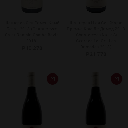
Шантерев Сен Ромен Комб
Шантерев Нюи Сен Жорж
Безан 2018 (Chantereves
Премье Крю Ле Дамод 2018
Saint Romain Combe Bazin
(Chantereves Nuits St
2018)
Georges 1er Cru Les
Damodes 2018)
₽
10 270
₽
21 770