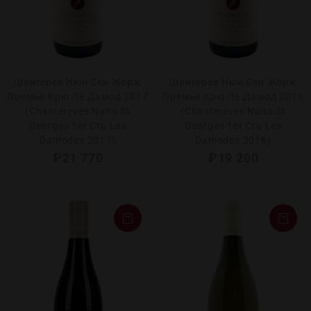
Шантерев Нюи Сен Жорж
Шантерев Нюи Сен Жорж
Премье Крю Ле Дамод 2017
Премье Крю Ле Дамод 2016
(Chantereves Nuits St
(Chantereves Nuits St
Georges 1er Cru Les
Georges 1er Cru Les
Damodes 2017)
Damodes 2016)
₽
21 770
₽
19 200