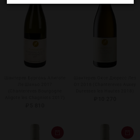
Шантерев Бургонь Алиготе
Шантерев Оксе Дюресс Лез
Ле Шаньо 2017
От 2018 (Chantereves Auxey
(Chantereves Bourgogne
Duresses les Hautes 2018)
Aligote les Chagniots 2017)
₽
10 270
₽
5 810