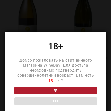
18+
Шантерев Бургонь
Шантерев Бургонь Алиготе
Добро пожаловать на сайт винного
Шардоне 2016 1.5л
Ле Шаньо 2018
магазина WineDay. Для доступа
(Chantereves Bourgogne
(Chantereves Bourgogne
необходимо подтвердить
Chardonnay 2016 1.5l)
Aligote les Chagniots 2018)
совершеннолетний возраст. Вам есть
₽
10 720
₽
6 250
18
лет?
ДА
НЕТ