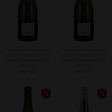
Паскаль Жоливе Сансер
Паскаль Жоливе Сансер
Блан Ле Рок 2018 (Pascal
Блан Ле Рок 2015 (Pascal
Jolivet Sancerre Blanc Le
Jolivet Sancerre Blanc Le
Roc 2018)
Roc 2015)
₽
6 700
₽
6 370