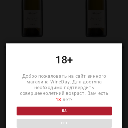
Жоливе Аттитюд Совиньон
Жоливе Аттитюд Совиньон
Блан 2019 (Jolivet Attitude
Блан 2018 1.5л (Jolivet
18+
Sauvignon Blanc 2019)
Attitude Sauvignon Blanc
2018 1.5l)
₽
2 240
₽
4 360
Добро пожаловать на сайт винного
магазина WineDay. Для доступа
необходимо подтвердить
совершеннолетний возраст. Вам есть
18
лет?
ДА
НЕТ