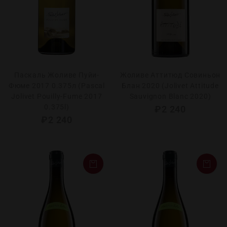
Паскаль Жоливе Пуйи-
Жоливе Аттитюд Совиньон
Фюме 2017 0.375л (Pascal
Блан 2020 (Jolivet Attitude
Jolivet Pouilly-Fume 2017
Sauvignon Blanc 2020)
0.375l)
₽
2 240
₽
2 240