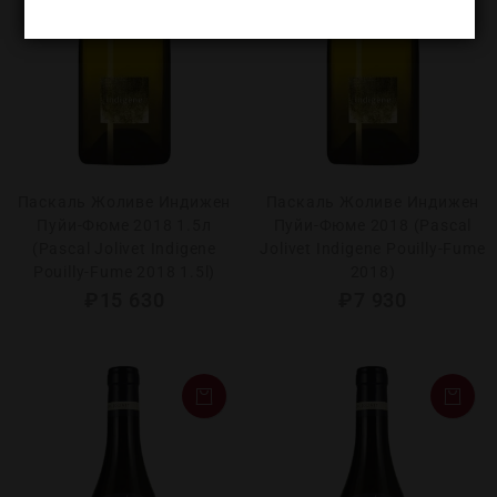
Паскаль Жоливе Индижен
Паскаль Жоливе Индижен
Пуйи-Фюме 2018 1.5л
Пуйи-Фюме 2018 (Pascal
(Pascal Jolivet Indigene
Jolivet Indigene Pouilly-Fume
Pouilly-Fume 2018 1.5l)
2018)
₽
15 630
₽
7 930