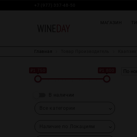
+7 (977) 337-48-50
МАГАЗИН
Т
Главная
Товар Производитель
Каапзихт
₽1 750
₽1 800
В наличии
Все категории
Наличие по Локациям