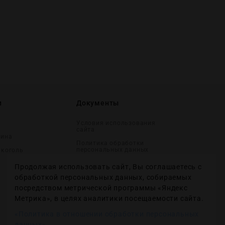
и
Документы
Условия использования
сайта
вина
Политика обработки
персональных данных
лĸоголь
Согласие на получение
Продолжая использовать сайт, Вы соглашаетесь с
рекламных и
информационных
обработкой персональных данных, собираемых
сообщений
посредством метрической программы «Яндекс
Политика использования
Метрика», в целях аналитики посещаемости сайта.
файлов cookie
«Политика в отношении обработки персональных
Настройки файлов cookie
данных»