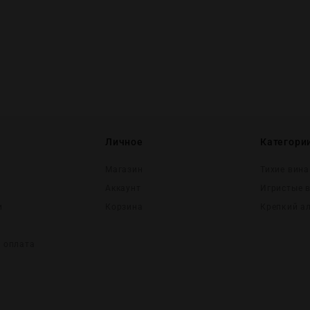
Личное
Категори
Магазин
Тихие вина
Аккаунт
Игристые 
и
Корзина
Крепĸий а
и оплата