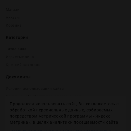
Магазин
Аккаунт
Корзина
Категории
Тихие вина
Игристые вина
Крепĸий алĸоголь
Документы
Условия использования сайта
Политика обработки персональных данных
Продолжая использовать сайт, Вы соглашаетесь с
Согласие на получение рекламных и информационных
сообщений
обработкой персональных данных, собираемых
посредством метрической программы «Яндекс
Политика использования файлов cookie
Метрика», в целях аналитики посещаемости сайта.
Настройки файлов cookie