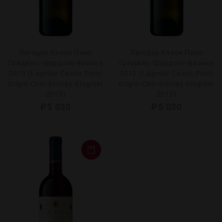
Лагедер Казон Пино
Лагедер Казон Пино
Гриджио-Шардоне-Вионье
Гриджио-Шардоне-Вионье
2013 (Lageder Cason Pinot
2012 (Lageder Cason Pinot
Grigio-Chardonnay-Viognier
Grigio-Chardonnay-Viognier
2013)
2012)
₽
5 030
₽
5 030