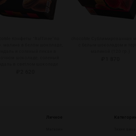
coMe Конфеты “Raffinee”по
chocoMe Сублимированная 
р. малина в белом шоколаде,
с белым шоколадом и тер
ндаль и соленый пекан в
малиной (120 гр.)
очном шоколаде, соленый
₽
1 870
ндаль в светлом шоколаде
₽
2 620
Личное
Категори
Магазин
Тихие вина