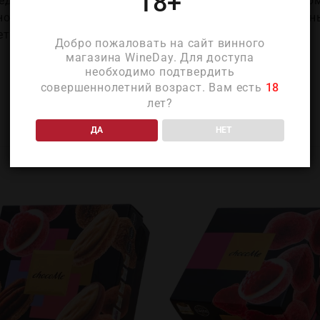
18+
еденное до совершенства в Бельгии. Шоколадный до
ного бельгийского шоколада по традициям и старинн
еты получаются такими вкусными!
Добро пожаловать на сайт винного
магазина WineDay. Для доступа
необходимо подтвердить
совершеннолетний возраст. Вам есть
18
лет?
ПОХОЖИЕ ТОВАРЫ
ДА
НЕТ