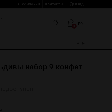
Вход
О компании
Контакты
₽
0
0
дивы набор 9 конфет
недоступен
м