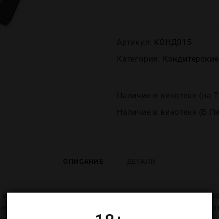
Артикул:
КОНД015
Категория:
Кондитерские
Наличие в винотеке (на Т
Наличие в винотеке (Б.П
ОПИСАНИЕ
ДЕТАЛИ
из нежного кокосового крема в белом шоколаде и ко
 любят и ценят во всем мире. Шоколадные трюфели э