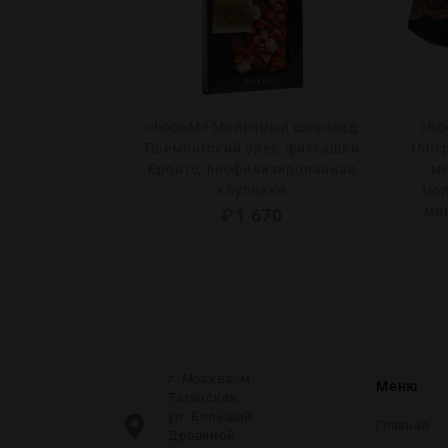
chocoMe Молочный шоколад
cho
Пьемонтский ореx, фисташки
160г
Бронте, лиофилизированная
ми
клубника
мол
ми
₽
1 670
г. Москва, м.
Меню
Таганская,
ул. Большой
Главная
Дровяной