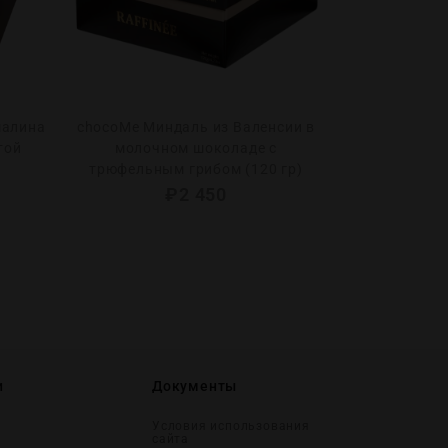
малина
chocoMe Миндаль из Валенсии в
той
молочном шоколаде с
трюфельным грибом (120 гр)
₽
2 450
и
Документы
Условия использования
сайта