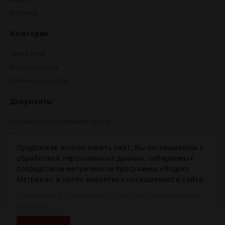
Корзина
Категории
Тихие вина
Игристые вина
Крепĸий алĸоголь
Документы
Условия использования сайта
Политика обработки персональных данных
Продолжая использовать сайт, Вы соглашаетесь с
Согласие на получение рекламных и информационных
сообщений
обработкой персональных данных, собираемых
посредством метрической программы «Яндекс
Политика использования файлов cookie
Метрика», в целях аналитики посещаемости сайта.
Настройки файлов cookie
«Политика в отношении обработки персональных
данных»
Copyright © 2012-2024
Wineday
. All Right Reserved.