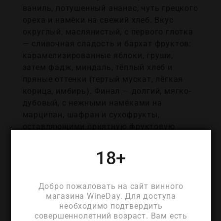
ваниль, потушенный ананас, чуть грецкого
ореха и намёки на свежий хлеб. Вкус
округлый, маслянистый, с первого глотка
— сливочная сладость и бархат фруктов:
карамелизированные яблоки, груши,
затем фадж, миндаль, тёплый хлеб и
пряные оттенки (тертый мускат, лёгкая
корица, имбирь). Финал — долгий, мягко-
дубовый, с нежными намёками на
марципан, шафран и сухофрукты,
оставляющими приятную фруктовую
свежесть и согревающую изысканную
ноту. Томatin 12 лет — образец
18+
утончённости и гармонии: идеально
сбалансированная спиртуозность,
шелковистая текстура и органичная смена
Добро пожаловать на сайт винного
магазина WineDay. Для доступа
фруктовой сладости, сливочного тела и
необходимо подтвердить
лёгкой дубовой строгости.
совершеннолетний возраст. Вам есть