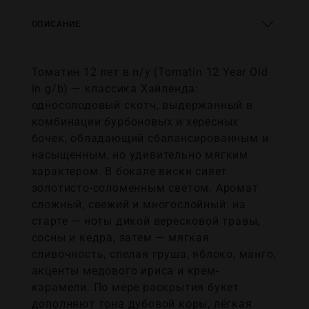
ОПИСАНИЕ
Томатин 12 лет в п/у (Tomatin 12 Year Old
in g/b) — классика Хайленда:
односолодовый скотч, выдержанный в
комбинации бурбоновых и хересных
бочек, обладающий сбалансированным и
насыщенным, но удивительно мягким
характером. В бокале виски сияет
золотисто-соломенным светом. Аромат
сложный, свежий и многослойный: на
старте — ноты дикой вересковой травы,
сосны и кедра, затем — мягкая
сливочность, спелая груша, яблоко, манго,
акценты медового ириса и крем-
карамели. По мере раскрытия букет
дополняют тона дубовой коры, лёгкая