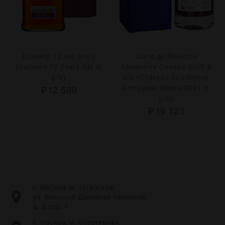
Далмор 12 лет в п/у
Шато де Леберон
(Dalmore 12 Years Old in
Арманьяк Солера 2001 в
g/b)
п/у (Château de Léberon
Armagnac Solera 2001 in
₽
12 500
g/b)
₽
19 123
г. Москва, м. Таганская,
ул. Большой Дровяной переулок,
д. 8, стр. 1
г. Москва, м. Спортивная,