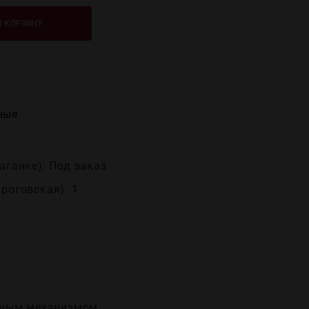
В КОРЗИНУ
ные
аганке): Под заказ
ироговская): 1
ажным механизмом,