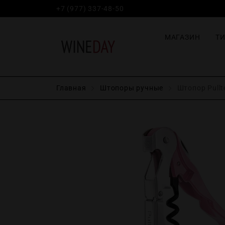
+7 (977) 337-48-50
МАГАЗИН
Т
Главная
Штопоры ручные
Штопор Pullte