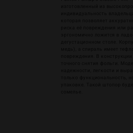
изготовленный из высокопро
индивидуальность владельца
которая позволяет аккуратно
риска её повреждения или ра
эргономично ложится в ладо
дегустационном столе. Корпу
медь), а спираль имеет тефл
повреждения. В конструкции
точного снятия фольги. Моде
надежности, легкости и выра
только функциональность, н
упаковке. Такой штопор буд
сомелье.