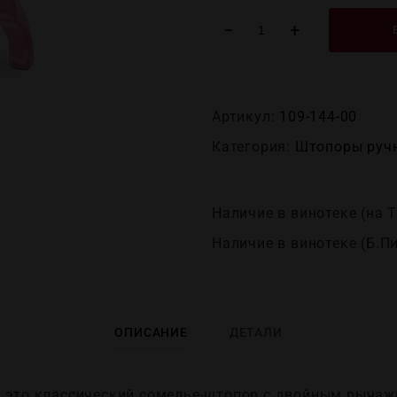
−
+
Артикул:
109-144-00
Категория:
Штопоры руч
Наличие в винотеке (на Т
Наличие в винотеке (Б.П
ОПИСАНИЕ
ДЕТАЛИ
ink — это классический сомелье-штопор с двойным рыч