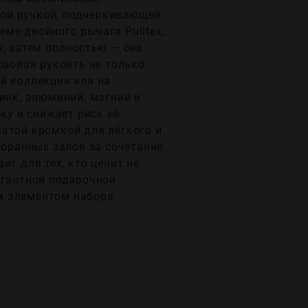
вой ручкой, подчеркивающей
ме двойного рычага Pulltex,
у, затем полностью — без
озовая рукоять не только
й коллекции или на
инк, алюминий, магний и
ку и снижает риск её
атой кромкой для лёгкого и
торанных залов за сочетание
т для тех, кто ценит не
егантной подарочной
м элементом набора