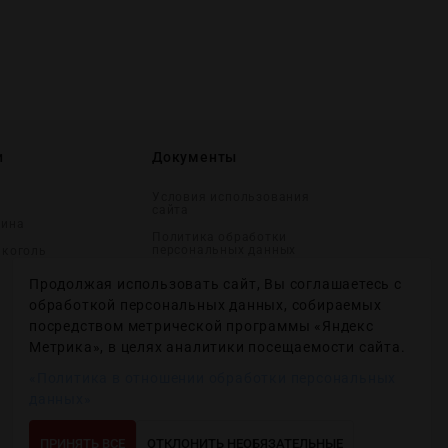
и
Документы
Условия использования
сайта
вина
Политика обработки
персональных данных
лĸоголь
Согласие на получение
Продолжая использовать сайт, Вы соглашаетесь с
рекламных и
информационных
обработкой персональных данных, собираемых
сообщений
посредством метрической программы «Яндекс
Политика использования
Метрика», в целях аналитики посещаемости сайта.
файлов cookie
«Политика в отношении обработки персональных
Настройки файлов cookie
данных»
ПРИНЯТЬ ВСЕ
ОТКЛОНИТЬ НЕОБЯЗАТЕЛЬНЫЕ