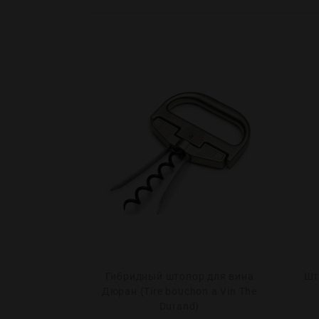
Гибридный штопор для вина
Шт
ledo в п/у
Дюран (Tire bouchon a Vin The
0
Durand)