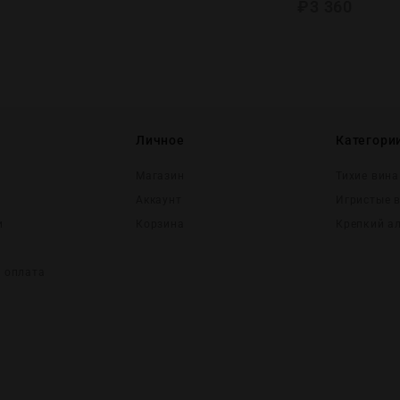
₽
3 360
Личное
Категори
Магазин
Тихие вина
Аккаунт
Игристые 
и
Корзина
Крепĸий а
и оплата