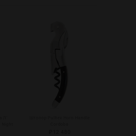
а Л’
Штопор Pulltex Horn Handle
Штопор Pu
 Night
Cordoba
₽
12 480