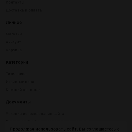
Контакты
Доставка и оплата
Личное
Магазин
Аккаунт
Корзина
Категории
Тихие вина
Игристые вина
Крепĸий алĸоголь
Документы
Условия использования сайта
Политика обработки персональных данных
Продолжая использовать сайт, Вы соглашаетесь с
Согласие на получение рекламных и информационных