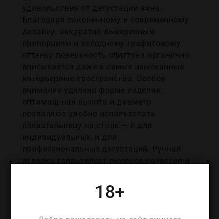
удовольствия от дегустации вина.
Благодаря лаконичному и современному
дизайну, аккуратно выверенным
пропорциям и холодному графитовому
оттенку поверхность спиттуна органично
вписывается даже в самые изысканные
интерьерные пространства. Особое
внимание уделено форме изделия:
оптимальная высота и диаметр
позволяют удобно использовать
плевательницу на столе — и для
индивидуальных, и для
профессиональных дегустаций. Ручная
отделка гарантирует высокое качество и
долговечность, сохраняя
респектабельный вид даже при
18+
интенсивном использовании. Цвет
Graphite подчеркивает стиль и