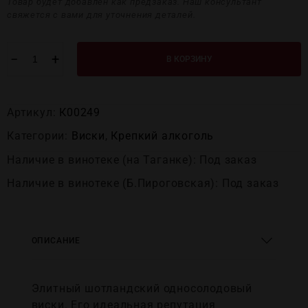
Товар будет добавлен как предзаказ. Наш консультант
свяжется с вами для уточнения деталей.
−
+
В КОРЗИНУ
Артикул:
К00249
Категории:
Виски
,
Крепĸий алĸоголь
Наличие в винотеке (на Таганке): Под заказ
Наличие в винотеке (Б.Пироговская): Под заказ
ОПИСАНИЕ
Элитный шотландский односолодовый
виски. Его идеальная репутация