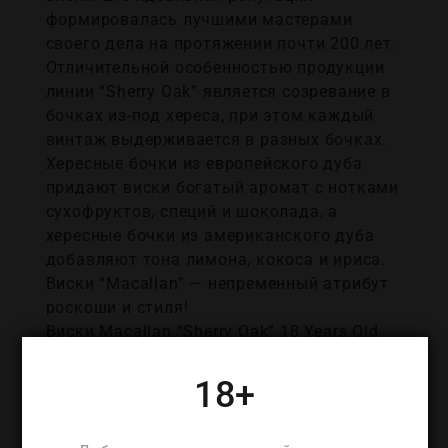
формировалась лучшими мастерами
своего дела на протяжении почти 200 лет.
Отличительной особенностью продукции
линии “Sherry Oak” является созревание в
бочках из-под хереса, при этом каждый
винтаж выдерживается в разных бочках.
Хересные бочки из европейского дуба
придают виски богатый аромат с нотками
сухофруктов, специй и шоколада, а
хересные бочки из американского дуба
добавляют тона лимона, кокоса и ириса.
Виски “Macallan” — непременный атрибут
роскоши и стиля!
Виски Macallan “Sherry Oak” 18 Years Old
демонстрирует полнотелый, зрелый вкус с
тонами дуба, имбиря и изюма. Он
18+
обладает натуральным янтарным цветом
с оттенком красного дерева. Виски