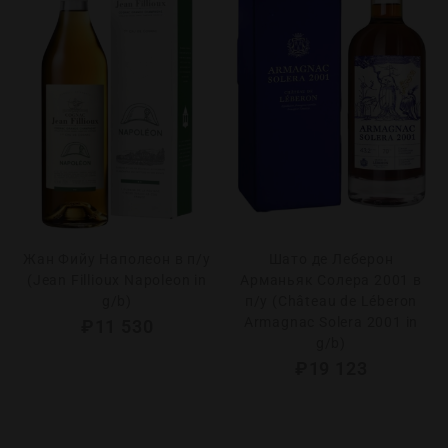
Жан Фийу Наполеон в п/у
Шато де Леберон
(Jean Fillioux Napoleon in
Арманьяк Солера 2001 в
g/b)
п/у (Château de Léberon
Armagnac Solera 2001 in
₽
11 530
g/b)
₽
19 123