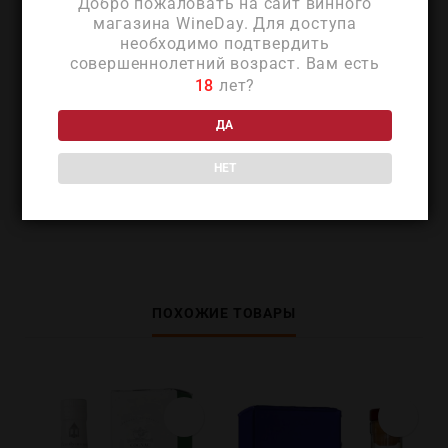
Добро пожаловать на сайт винного
Макаллан “Шерри Оук” 18-летний
магазина WineDay. Для доступа
рекомендуется подавать с ледяными
необходимо подтвердить
шариками в бокале. Эти шарики тают
совершеннолетний возраст. Вам есть
медленнее традиционных кубиков,
18
лет?
охлаждая благородный напиток, но не
разбавляя его водой.
ДА
НЕТ
ДЕТАЛИ
ПОХОЖИЕ ТОВАРЫ