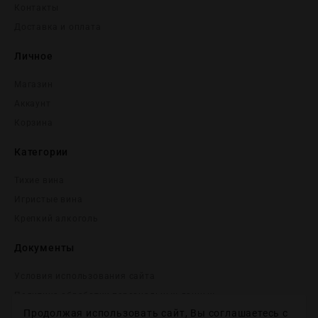
Контакты
Доставка и оплата
Личное
Магазин
Аккаунт
Корзина
Категории
Тихие вина
Игристые вина
Крепĸий алĸоголь
Документы
Условия использования сайта
Политика обработки персональных данных
Продолжая использовать сайт, Вы соглашаетесь с
Согласие на получение рекламных и информационных