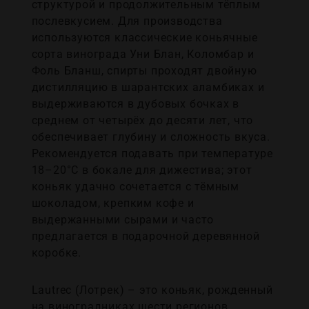
структурой и продолжительным тёплым
послевкусием. Для производства
используются классические коньячные
сорта винограда Уни Блан, Коломбар и
Фоль Бланш, спирты проходят двойную
дистилляцию в шарантских аламбиках и
выдерживаются в дубовых бочках в
среднем от четырёх до десяти лет, что
обеспечивает глубину и сложность вкуса.
Рекомендуется подавать при температуре
18–20°C в бокале для дижестива; этот
коньяк удачно сочетается с тёмным
шоколадом, крепким кофе и
выдержанными сырами и часто
предлагается в подарочной деревянной
коробке.
Lautrec (Лотрек) – это коньяк, рожденный
на виноградниках шести регионов