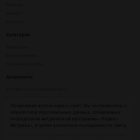
Магазин
Аккаунт
Корзина
Категории
Тихие вина
Игристые вина
Крепĸий алĸоголь
Документы
Условия использования сайта
Политика обработки персональных данных
Продолжая использовать сайт, Вы соглашаетесь с
Согласие на получение рекламных и информационных
сообщений
обработкой персональных данных, собираемых
посредством метрической программы «Яндекс
Политика использования файлов cookie
Метрика», в целях аналитики посещаемости сайта.
Настройки файлов cookie
«Политика в отношении обработки персональных