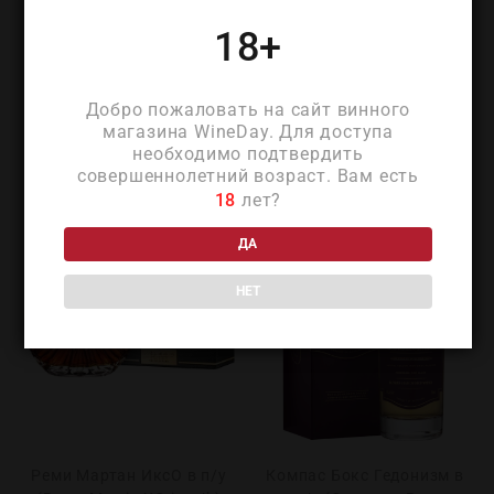
18+
ПОХОЖИЕ ТОВАРЫ
Добро пожаловать на сайт винного
магазина WineDay. Для доступа
необходимо подтвердить
совершеннолетний возраст. Вам есть
18
лет?
ДА
НЕТ
Реми Мартан ИксО в п/у
Компас Бокс Гедонизм в