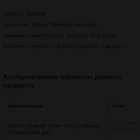
Артикул:
К00078
Категории:
Виски
,
Крепĸий алĸоголь
Наличие в винотеке (на Таганке): Под заказ
Наличие в винотеке (Б.Пироговская): Под заказ
Альтернативные варианты данного
продукта
Наименование
Цена
Товар врем
К00077, Лафройг 10 лет в п/у (Laphroaig
недоступен
10 Years Old in g/b)