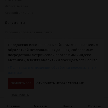
Игристые вина
Крепĸий алĸоголь
Документы
Условия использования сайта
Политика обработки персональных данных
Продолжая использовать сайт, Вы соглашаетесь с
Согласие на получение рекламных и информационных
сообщений
обработкой персональных данных, собираемых
посредством метрической программы «Яндекс
Политика использования файлов cookie
Метрика», в целях аналитики посещаемости сайта.
Настройки файлов cookie
«Политика в отношении обработки персональных
данных»
Copyright © 2012-2024
Wineday
. All Right Reserved.
ПРИНЯТЬ ВСЕ
ОТКЛОНИТЬ НЕОБЯЗАТЕЛЬНЫЕ
НАСТРОИТЬ
Главная
Магазин
Поиск
Корзина