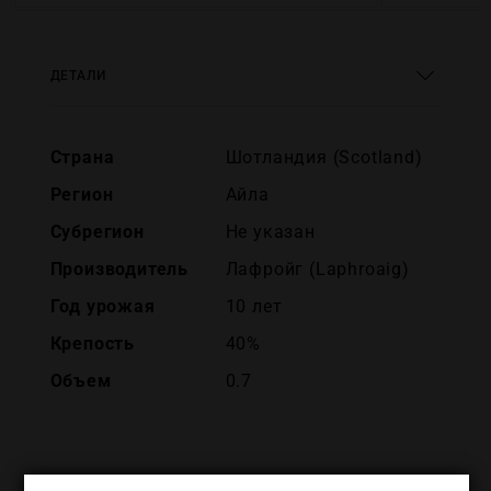
ДЕТАЛИ
Страна
Шотландия (Scotland)
Регион
Айла
Субрегион
Не указан
Производитель
Лафройг (Laphroaig)
Год урожая
10 лет
Крепость
40%
Объем
0.7