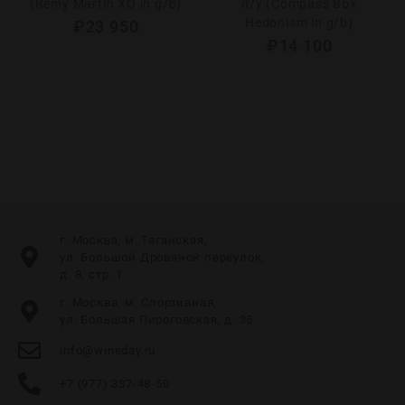
(Remy Martin XO in g/b)
п/у (Compass Box
Hedonism in g/b)
₽
23 950
₽
14 100
г. Москва, м. Таганская,
ул. Большой Дровяной переулок,
д. 8, стр. 1
г. Москва, м. Спортивная,
ул. Большая Пироговская, д. 35
info@wineday.ru
+7 (977) 337-48-50