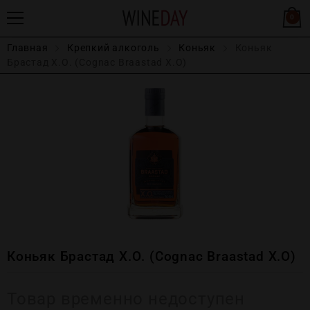
0
Главная
Крепĸий алĸоголь
Коньяк
Коньяк
Брастад Х.О. (Cognac Braastad Х.О)
Коньяк Брастад Х.О. (Cognac Braastad Х.О)
Товар временно недоступен