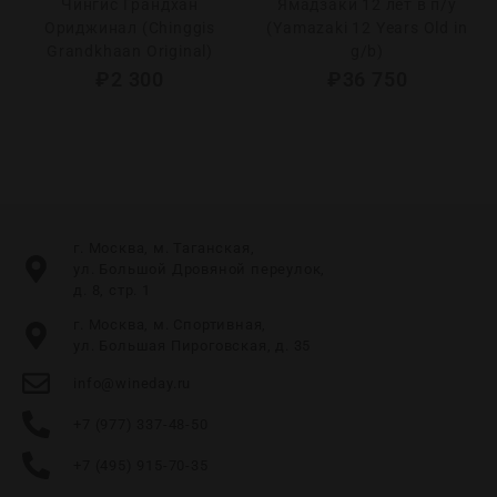
Чингис Грандхан
Ямадзаки 12 лет в п/у
Ориджинал (Chinggis
(Yamazaki 12 Years Old in
Grandkhaan Original)
g/b)
₽
2 300
₽
36 750
г. Москва, м. Таганская,
ул. Большой Дровяной переулок,
д. 8, стр. 1
г. Москва, м. Спортивная,
ул. Большая Пироговская, д. 35
info@wineday.ru
+7 (977) 337-48-50
+7 (495) 915-70-35