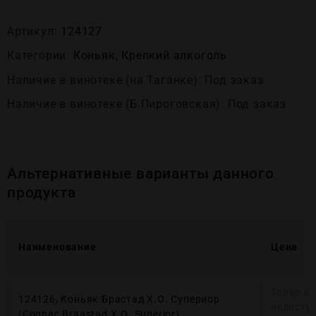
Артикул:
124127
Категории:
Коньяк
,
Крепĸий алĸоголь
Наличие в винотеке (на Таганке): Под заказ
Наличие в винотеке (Б.Пироговская): Под заказ
Альтернативные варианты данного
продукта
Наименование
Цена
Товар в
124126, Коньяк Брастад Х.О. Супериор
недосту
(Cognac Braastad Х.О. Superior)