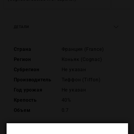
ДЕТАЛИ
Страна
Франция (France)
Регион
Коньяк (Cognac)
Субрегион
Не указан
Производитель
Тиффон (Tiffon)
Год урожая
Не указан
Крепость
40%
Объем
0.7