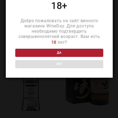
18+
ПОХОЖИЕ ТОВАРЫ
Добро пожаловать на сайт винного
магазина WineDay. Для доступа
необходимо подтвердить
совершеннолетний возраст. Вам есть
18
лет?
ДА
НЕТ