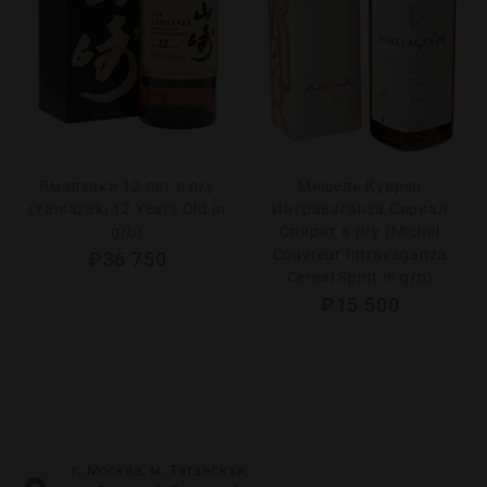
Ямадзаки 12 лет в п/у
Мишель Куврер
(Yamazaki 12 Years Old in
Интраваганза Сириал
g/b)
Спирит в п/у (Michel
Couvreur Intravaganza
₽
36 750
Cereal Spirit in g/b)
₽
15 500
г. Москва, м. Таганская,