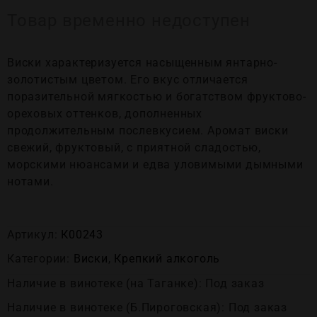
Товар временно недоступен
Виски характеризуется насыщенным янтарно-
золотистым цветом. Его вкус отличается
поразительной мягкостью и богатством фруктово-
ореховых оттенков, дополненных
продолжительным послевкусием. Аромат виски
свежий, фруктовый, с приятной сладостью,
морскими нюансами и едва уловимыми дымными
нотами.
Артикул:
К00243
Категории:
Виски
,
Крепĸий алĸоголь
Наличие в винотеке (на Таганке): Под заказ
Наличие в винотеке (Б.Пироговская): Под заказ