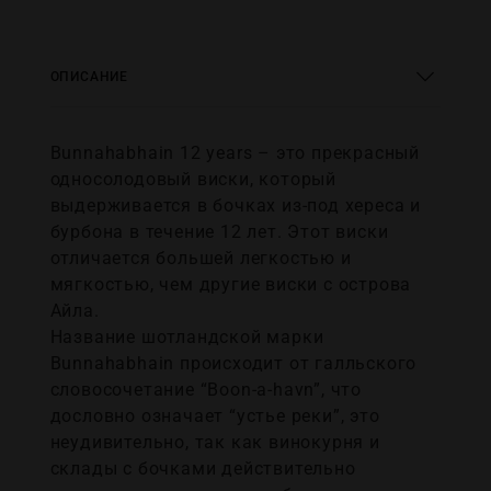
ОПИСАНИЕ
Bunnahabhain 12 years – это прекрасный
односолодовый виски, который
выдерживается в бочках из-под хереса и
бурбона в течение 12 лет. Этот виски
отличается большей легкостью и
мягкостью, чем другие виски с острова
Айла.
Название шотландской марки
Bunnahabhain происходит от галльского
словосочетание “Boon-a-havn”, что
дословно означает “устье реки”, это
неудивительно, так как винокурня и
склады с бочками действительно