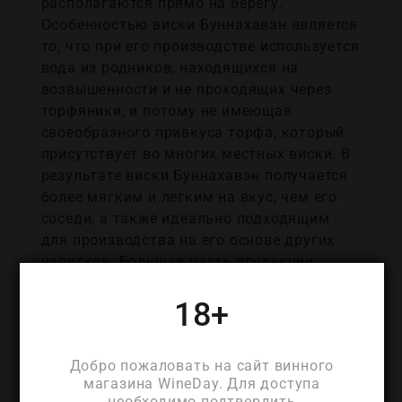
располагаются прямо на берегу.
Особенностью виски Буннахавэн является
то, что при его производстве используется
вода из родников, находящихся на
возвышенности и не проходящих через
торфяники, и потому не имеющая
своеобразного привкуса торфа, который
присутствует во многих местных виски. В
результате виски Буннахавэн получается
более мягким и легким на вкус, чем его
соседи, а также идеально подходящим
для производства на его основе других
напитков. Большая часть продукции
винокурни Bunnahabhain поставляется
18+
для производства популярных марок
виски: “Фэймос Граус” и “Катти Сарк”. Но
Буннахавэн успешно продает и крепкие
Добро пожаловать на сайт винного
напитки под своей торговой маркой,
магазина WineDay. Для доступа
опровергая своим нежным вкусом миф о
необходимо подтвердить