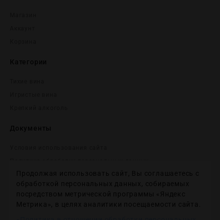
Магазин
Аккаунт
Корзина
Категории
Тихие вина
Игристые вина
Крепĸий алĸоголь
Документы
Условия использования сайта
Политика обработки персональных данных
Продолжая использовать сайт, Вы соглашаетесь с
Согласие на получение рекламных и информационных
сообщений
обработкой персональных данных, собираемых
посредством метрической программы «Яндекс
Политика использования файлов cookie
Метрика», в целях аналитики посещаемости сайта.
Настройки файлов cookie
«Политика в отношении обработки персональных