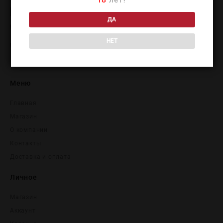
info@wineday.ru
ДА
+7 (977) 337-48-50
НЕТ
+7 (495) 915-70-35
Меню
Главная
Магазин
О компании
Контакты
Доставка и оплата
Личное
Магазин
Аккаунт