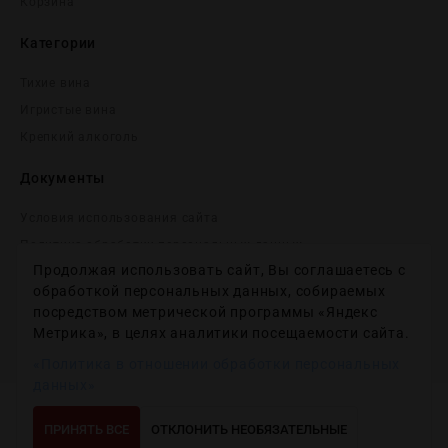
Корзина
Категории
Тихие вина
Игристые вина
Крепĸий алĸоголь
Документы
Условия использования сайта
Политика обработки персональных данных
Продолжая использовать сайт, Вы соглашаетесь с
Согласие на получение рекламных и информационных
сообщений
обработкой персональных данных, собираемых
посредством метрической программы «Яндекс
Политика использования файлов cookie
Метрика», в целях аналитики посещаемости сайта.
Настройки файлов cookie
«Политика в отношении обработки персональных
данных»
Copyright © 2012-2024
Wineday
. All Right Reserved.
ПРИНЯТЬ ВСЕ
ОТКЛОНИТЬ НЕОБЯЗАТЕЛЬНЫЕ