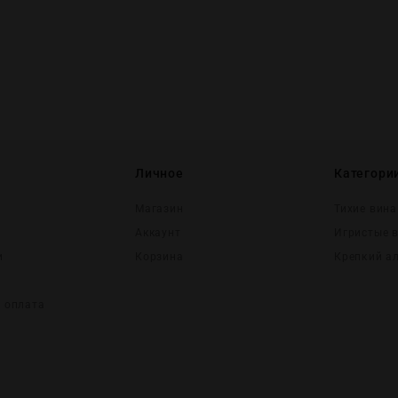
Личное
Категори
Магазин
Тихие вина
Аккаунт
Игристые 
и
Корзина
Крепĸий а
и оплата