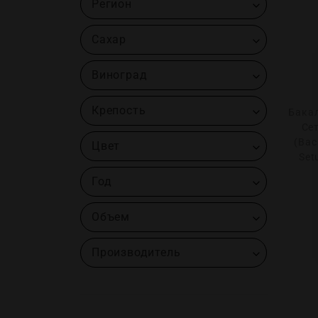
Регион
Сахар
Виноград
Крепость
Бака
Сет
(Bac
Цвет
Set
Год
Объем
Производитель