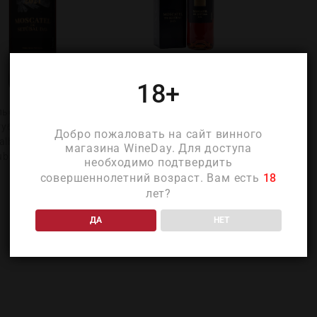
18+
льоа Москатель де
Бакальоа Москатель де
убал 2021 в п/у
Сетубал в п/у 2018
Добро пожаловать на сайт винного
alhoa Moscatel de
(Bacalhoa Moscatel de
магазина WineDay. Для доступа
ubal 2021 in g/b )
Setubal in g/b 2018)
необходимо подтвердить
₽
2 180
₽
2 060
совершеннолетний возраст. Вам есть
18
лет?
ДА
НЕТ