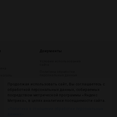
и
Документы
Условия использования
сайта
вина
Политика обработки
персональных данных
лĸоголь
Согласие на получение
Продолжая использовать сайт, Вы соглашаетесь с
рекламных и
информационных
обработкой персональных данных, собираемых
сообщений
посредством метрической программы «Яндекс
Политика использования
Метрика», в целях аналитики посещаемости сайта.
файлов cookie
«Политика в отношении обработки персональных
Настройки файлов cookie
данных»