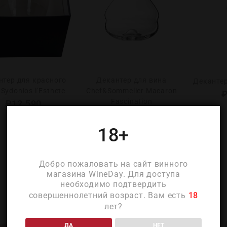
нтер для красного
Декантер для вина
Декантер
Sydonios l’Esthete
Chef&Sommelier Macaron
Fascination
₽
12 590
₽
5 070
18+
Добро пожаловать на сайт винного
магазина WineDay. Для доступа
необходимо подтвердить
совершеннолетний возраст. Вам есть
18
лет?
ДА
НЕТ