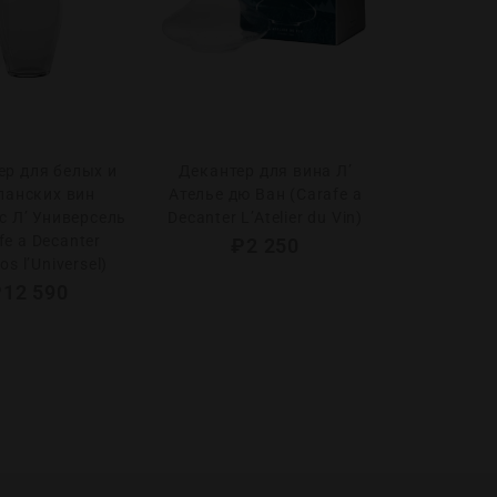
ер для белых и
Декантер для вина Л’
анских вин
Ателье дю Ван (Carafe a
с Л’ Универсель
Decanter L’Atelier du Vin)
fe a Decanter
₽
2 250
os l’Universel)
₽
12 590