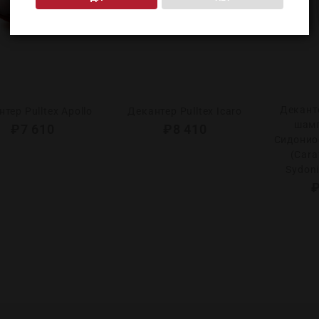
Декант
тер Pulltex Аpollo
Декантер Pulltex Icaro
шамп
₽
7 610
₽
8 410
Сидонио
(Cara
Sydoni