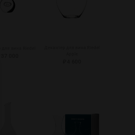
Декантер для вина Riedel
 для вина Riedel
Apple
₽
37 000
₽
4 600