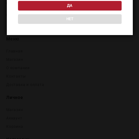
+7 (977) 337-48-50
ДА
+7 (495) 915-70-35
НЕТ
Меню
Главная
Магазин
О компании
Контакты
Доставка и оплата
Личное
Магазин
Аккаунт
Корзина