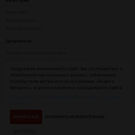
Категории
Тихие вина
Игристые вина
Крепĸий алĸоголь
Документы
Условия использования сайта
Политика обработки персональных данных
Продолжая использовать сайт, Вы соглашаетесь с
Согласие на получение рекламных и информационных
сообщений
обработкой персональных данных, собираемых
посредством метрической программы «Яндекс
Политика использования файлов cookie
Метрика», в целях аналитики посещаемости сайта.
Настройки файлов cookie
«Политика в отношении обработки персональных
данных»
Copyright © 2012-2024
Wineday
. All Right Reserved.
ПРИНЯТЬ ВСЕ
ОТКЛОНИТЬ НЕОБЯЗАТЕЛЬНЫЕ
НАСТРОИТЬ